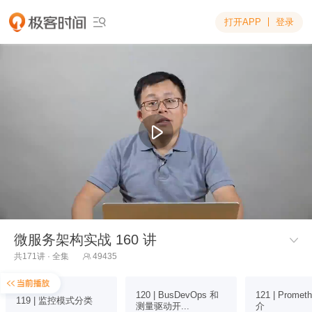
打开APP
登录

微服务架构实战 160 讲

共171讲 · 全集
49435

120 | BusDevOps 和
121 | Promet
119 | 监控模式分类
测量驱动开...
介