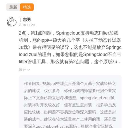
置文件中硬编码后端服务地址（如 localhost:9700）。
最新
精选
启动网关应用后，请求经 80 端口转发至后端学生服
丁志勇
务，成功验证了路由与过滤功能。综上，Spring Cloud
2018-11-20
Zuul 以牺牲部分生产级特性为代价换取了开发效率，
2点，第1点问题，Springcloud支持动态Filter加载
选型时需根据项目规模权衡便捷性与系统稳定性。
机制，您的ppt中硕大的几个字《去掉了动态过滤器
加载》带有很明显的误导，这也不能是放弃Springc
loud zuul的理由，如果您指的是Springcloud不自带
filter管理工具，那么就有第2点问题，这个原版zuul
所带的动态filter管理工具，在我看来也不具备生产
展开

级应用，太过于简陋，必须做定制化开发，那么都
需要自己扩展filter管理平台，如果选择原生zuul，
作者回复: 视频ppt中观点只是我个人基于实战经验之
既需要实现filter管理平台，又放弃了Spring的友好
后的建议，仅供参考，你作为架构师需要根据企业实
集成，这个是否是得不偿失？另外原生zuul的发布
际上下文自己独立思考和选型。spring cloud zuul虽
方式只能依赖外部web容器，而无法做到像springb
封装得对开发较友好，但有点过度封装，很多学员反
oot那样的内建web容器使用main函数启动，各种不
应比较绕，出问题不容易定位和深入源码，这些是封
方便？在如此情况之下，您建议使用原生zuul的理
装的成本。建议在较大流量生产上使用的话，还是需
由似乎不够充分？
要深入zuul/ribbon/hystrix源码，根据企业实际情况