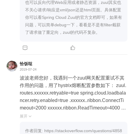
也可以反向代理Web应用或者静态资源，zuul其实也
不关心请求/响应是xml/json还是html页面。具体配置
你可以看Spring Cloud Zuul的官方文档即可，如果有
问题，可以简单debug一下，看看是不是有filter截获
了请求做了重定向，zuul的代码不复杂。


恰饭哒
2019-07-24
波波老师您好，我遇到一个zuul网关配置重试不其
作用的问题，用了hystrix熔断配置参数如下： zuul.
routes.xxxxxx.retryable=true spring.cloud.loadbala
ncer.retry.enabled=true .xxxxxx..ribbon.ConnectTi
meout=2000 xxxxxx.ribbon.ReadTimeout=4000 xx
xxxx.ribbon.MaxTotalHttpConnections=4000 xxxxx
展开

x.ribbon.MaxConnectionsPerHost=800 xxxxxx.ribb
on.MaxAutoRetries=1 xxxxxx.ribbon.MaxAutoRetri
作者回复: https://stackoverflow.com/questions/4858