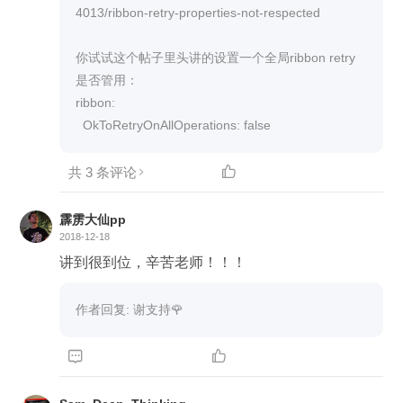
esNextServer=2 xxxxxx.ribbon.OkToRetryOnAllOp
4013/ribbon-retry-properties-not-respected

erations=true hystrix.command.xxxxxx.circuitBreak
er.enabled=true hystrix.command.xxxxxx.circuitBre
你试试这个帖子里头讲的设置一个全局ribbon retry
aker.requestVolumeThreshold=30 hystrix.comman
是否管用：

d.xxxxxx.circuitBreaker.sleepWindowInMillisecond
ribbon:

s=5000 hystrix.command.xxxxxx.execution.isolatio
  OkToRetryOnAllOperations: false
n.strategy=THREAD hystrix.command.default.exec
ution.isolation.thread.timeoutInMilliseconds=5000
共 3 条评论

hystrix.command.xxxxxx.execution.isolation.sema
phore.maxConcurrentRequests=1000 hystrix.com
霹雳大仙pp
mand.xxxxxx.fallback.isolation.semaphore.maxCo
2018-12-18
ncurrentRequests=3000 用的是okhttp
讲到很到位，辛苦老师！！！
作者回复: 谢支持🌹

