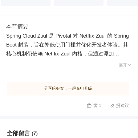
本节摘要
Spring Cloud Zuul 是 Pivotal 对 Netflix Zuul 的 Spring
Boot 封装，旨在降低使用门槛并优化开发者体验。其
核心机制仍依赖 Netflix Zuul 内核，但通过添加
@EnableZuulProxy 注解即可快速启动网关，将原本基

展开
于 Groovy 的动态过滤器改为纯 Java 代码静态编译加
载。这种设计虽提升了开发便捷性，却移除了原生支持
分享给好友，一起充电升级
的动态过滤器加载机制，导致在生产环境中无法实时更
新过滤逻辑。因此，该技术栈更适合小型项目或原型验
赞 1
提建议


证；对于大规模生产场景，建议直接使用具备完整动态
特性的 Netflix Zuul 原生版本。实验演示了基于 Spring
Cloud Zuul 构建网关的过程：通过继承 ZuulFilter 类以
全部留言
(7)
Java 编写 Pre、Route、Post 等阶段过滤器，并在配