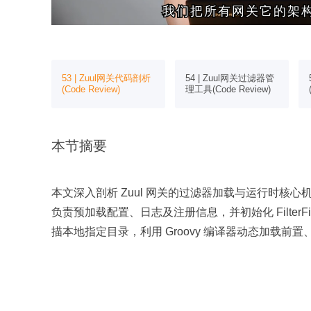
我们把所有网关它的架
我们把所有网关它的架
53 | Zuul网关代码剖析
54 | Zuul网关过滤器管
关架构剖析
(Code Review)
理工具(Code Review)
本节摘要
本文深入剖析 Zuul 网关的过滤器加载与运行时核心机制。网关启动
负责预加载配置、日志及注册信息，并初始化 FilterF
描本地指定目录，利用 Groovy 编译器动态加载
仅当文件变更时才重新编译实例。同时，FilterPol
雀或活跃）抓取对应过滤器元数据并写入本地磁盘，实现过
理阶段，SyncZuulServlet 或其异步优化版 Async
后置过滤器链。核心组件 FilterRunner 封装 Filt