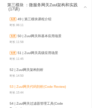
02 | 微服务安全要解决什么问题
第三模块 ：微服务网关Zuul架构和实践
25 | Apollo作者的产品介绍

时长 07:56
(17讲)
时长 02:43
03 | 白话 OAuth2
49 | 第三模块课程介绍
26 | 第二模块课程介绍
时长 06:53
时长 06:11
50 | Zuul网关和基本应
51 | Zuul网关高级应用
时长 04:48
52 | Zuul网
用场景
场景
04 | OAuth2 的正式定义
50 | Zuul网关和基本应用场景
27 | 课程概述
时长 13:37
时长 11:58
时长 04:38
05 | OAuth2 有哪些典型模式
51 | Zuul网关高级应用场景
28 | 业务需求
时长 07:45
时长 11:45
时长 14:52
06 | OAuth2 模式该如何选型
52 | Zuul网关架构剖析
29 | 配置定义和场景
时长 07:14
时长 14:50
时长 17:14
07 | Spring Security OAuth2 架构简介
53 | Zuul网关代码剖析(Code Review)
30 | 开关驱动开发原理
时长 06:23
时长 15:44
时长 22:24
08 |【实验】授权码模式授权服务器
54 | Zuul网关过滤器管理工具(Code
31 | 携程 Apollo 配置中心介绍