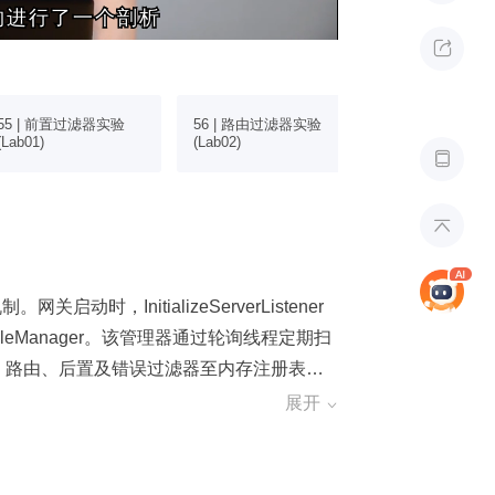
构进行了一个剖析
构进行了一个剖析

55 | 前置过滤器实验
56 | 路由过滤器实验
57 | 后置过滤
(Lab01)
(Lab02)
(Lab03)


时，InitializeServerListener
ileManager。该管理器通过轮询线程定期扫
前置、路由、后置及错误过滤器至内存注册表，
ler 线程持续查询数据库，根据网关状态（金丝
展开

滤器的动态下发与热更新。 在请求处
ZuulServlet 作为入口，依次执行前置、路由和
erProcessor，从注册表中按顺序提取已排序的过