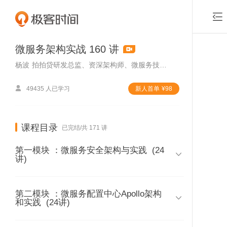

微服务架构实战 160 讲
杨波
拍拍贷研发总监、资深架构师、微服务技术专家

49435 人已学习
新⼈⾸单
¥
98
课程目录
已完结/共 171 讲
第一模块 ：微服务安全架构与实践
(24

讲)
第二模块 ：微服务配置中心Apollo架构
01 | 第一模块课程介绍

和实践
(24讲)
时长 06:58
付费课程，可