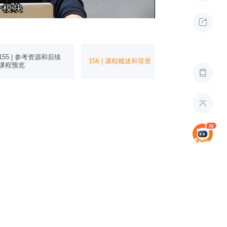
个模块
个模块

155 | 参考资源和后续
156 | 课程概述和背景
157 | 需求和架
课程预览

