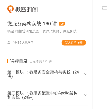

微服务架构实战 160 讲
杨波
拍拍贷研发总监、资深架构师、微服务技术专家

49435 人已学习
新⼈⾸单
¥
98
课程目录
已完结/共 171 讲
第一模块 ：微服务安全架构与实践
(24

讲)
第二模块 ：微服务配置中心Apollo架构
01 | 第一模块课程介绍

和实践
(24讲)
时长 06:58
付费课程，可