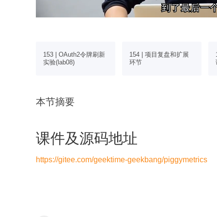
到了最后一
到了最后一
2令牌校验
153 | OAuth2令牌刷新
154 | 项目复盘和扩展
实验(lab08)
环节
本节摘要
课件及源码地址
https://gitee.com/geektime-geekbang/piggymetrics