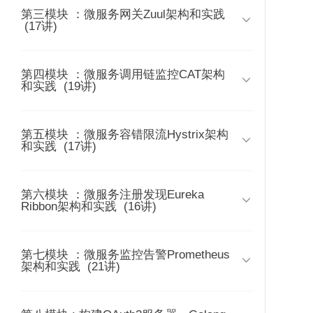
02 | 微服务安全要解决什么问题
第三模块 ：微服务网关Zuul架构和实践
25 | Apollo作者的产品介绍

时长 07:56
(17讲)
时长 02:43
03 | 白话 OAuth2
26 | 第二模块课程介绍
时长 06:53
第四模块 ：微服务调用链监控CAT架构
49 | 第三模块课程介绍

150 | OAuth2用户名密
151 | OAuth2客户端模
152 | OAuth
时长 04:48
和实践
(19讲)
码模式实验(lab05)
式实验(lab06)
实验(lab07)
时长 06:11
04 | OAuth2 的正式定义
27 | 课程概述
时长 13:37
50 | Zuul网关和基本应用场景
时长 04:38
第五模块 ：微服务容错限流Hystrix架构
66 | 第四模块课程介绍

时长 11:58
和实践
(17讲)
05 | OAuth2 有哪些典型模式
时长 06:24
28 | 业务需求
时长 07:45
51 | Zuul网关高级应用场景
时长 14:52
67 | 调用链监控业务需求
时长 11:45
第六模块 ：微服务注册发现Eureka
85 | 第五模块课程介绍
06 | OAuth2 模式该如何选型

时长 07:16
Ribbon架构和实践
(16讲)
29 | 配置定义和场景
时长 05:54
时长 07:14
52 | Zuul网关架构剖析
时长 17:14
68 | 调用链监控原理
时长 14:50
86 | 容错限流需求
07 | Spring Security OAuth2 架构简介
时长 13:08
第七模块 ：微服务监控告警Prometheus
102 | 第六模块课程介绍
30 | 开关驱动开发原理

时长 06:42
时长 06:23
架构和实践
(21讲)
53 | Zuul网关代码剖析(Code Review)
时长 06:43
时长 22:24
69 | 调用链监控产品和比较
时长 15:44
87 | 容错限流原理
08 |【实验】授权码模式授权服务器
时长 13:14
103 | 服务发现需求和模式（上）
31 | 携程 Apollo 配置中心介绍
时长 09:42