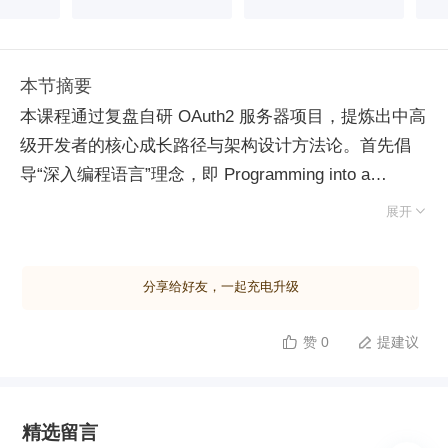
本节摘要
本课程通过复盘自研 OAuth2 服务器项目，提炼出中高
级开发者的核心成长路径与架构设计方法论。首先倡
导“深入编程语言”理念，即 Programming into a
language，要求开发者不局限于框架 API 调用，而应

展开
具备根据业务场景自主构建核心功能的能力，摆脱对特
定产品的依赖。其次，明确架构设计的三大本质要素：
分享给好友，一起充电升级
总体架构、数据模型与接口模型。语言选型、工具链及
持久层技术均为可变的实现细节，唯有抽象出的核心模
赞 0
提建议


型才是跨越技术栈的不变真理。课程同时强调多语言编
程视野与开源利用策略，主张借鉴成熟开源项目进行定
制化改造，以快速积累领域知识并提升交付效率。针对
精选留言
生产环境落地，项目提出了关键扩展方向：增加令牌吊