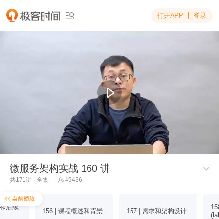
打开APP
登录

微服务架构实战 160 讲

共171讲 · 全集
49436

资源和后续
1
156 | 课程概述和背景
157 | 需求和架构设计
(l