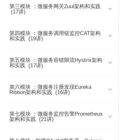
02 | 微服务安全要解决什么问题
第三模块 ：微服务网关Zuul架构和实践
25 | Apollo作者的产品介绍

时长 07:56
(17讲)
时长 02:43
03 | 白话 OAuth2
26 | 第二模块课程介绍
时长 06:53
第四模块 ：微服务调用链监控CAT架构
49 | 第三模块课程介绍

138 | 参考资源和后续
时长 04:48
139 | 课程概述和背景
140 | 架构和设
和实践
(19讲)
课程预览
时长 06:11
04 | OAuth2 的正式定义
27 | 课程概述
时长 13:37
50 | Zuul网关和基本应用场景
时长 04:38
第五模块 ：微服务容错限流Hystrix架构
66 | 第四模块课程介绍

时长 11:58
和实践
(17讲)
05 | OAuth2 有哪些典型模式
时长 06:24
28 | 业务需求
时长 07:45
51 | Zuul网关高级应用场景
时长 14:52
67 | 调用链监控业务需求
时长 11:45
第六模块 ：微服务注册发现Eureka
85 | 第五模块课程介绍
06 | OAuth2 模式该如何选型

时长 07:16
Ribbon架构和实践
(16讲)
29 | 配置定义和场景
时长 05:54
时长 07:14
52 | Zuul网关架构剖析
时长 17:14
68 | 调用链监控原理
时长 14:50
86 | 容错限流需求
07 | Spring Security OAuth2 架构简介
时长 13:08
第七模块 ：微服务监控告警Prometheus
102 | 第六模块课程介绍
30 | 开关驱动开发原理

时长 06:42
时长 06:23
架构和实践
(21讲)
53 | Zuul网关代码剖析(Code Review)
时长 06:43
时长 22:24
69 | 调用链监控产品和比较
时长 15:44
87 | 容错限流原理
08 |【实验】授权码模式授权服务器
时长 13:14
103 | 服务发现需求和模式（上）
31 | 携程 Apollo 配置中心介绍
时长 09:42