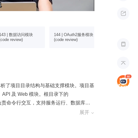
遍
遍

143 | 数据访问模块
144 | OAuth2服务模块
145 | Web服务
(code review)
(code review)
(code review)


点解析了项目目录结构与基础支撑模块。项目基
PI 及 Web 模块。根目录下的
and 模块负责命令行交互，支持服务运行、数据库迁
，聚合数据库连接、OAuth 令牌有效期及
展开

数据库层利用 GORM 框架建立 MySQL 连
方组件，实现分级彩色输出；Health 模
录，封装四大核心流程；Service 层作为