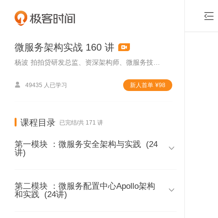

微服务架构实战 160 讲
杨波
拍拍贷研发总监、资深架构师、微服务技术专家

49435 人已学习
新⼈⾸单
¥
98
课程目录
已完结/共 171 讲
第一模块 ：微服务安全架构与实践
(24

讲)
第二模块 ：微服务配置中心Apollo架构
01 | 第一模块课程介绍

和实践
(24讲)
时长 06:58
付费课程，可试看1