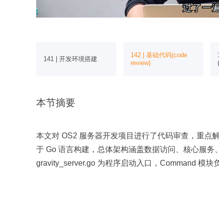
过了一
过了一
142 | 基础代码(code
计
141 | 开发环境搭建
review)
本节摘要
本文对 OS2 服务器开发项目进行了代码审查，重
于 Go 语言构建，总体架构涵盖数据访问、核心服务、A
gravity_server.go 为程序启动入口，Comm
移及种子数据加载。基础配置通过 config 目录管理
Session 策略等参数，并支持 YAML 文件动态调整。
接，为上层逻辑提供统一访问对象。日志模块封装了第三
块提供服务健康检查端点。核心业务逻辑集中于 OS 目