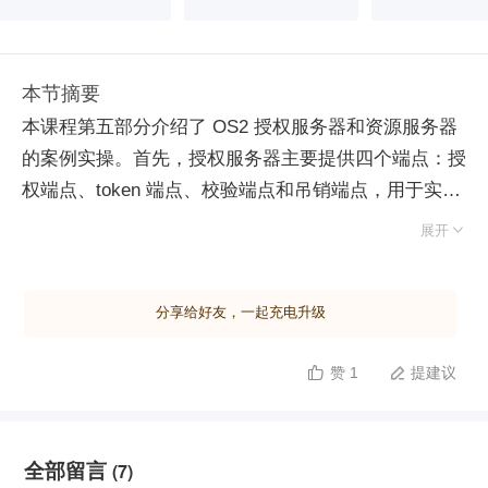
本节摘要
本课程第五部分介绍了 OS2 授权服务器和资源服务器
的案例实操。首先，授权服务器主要提供四个端点：授
权端点、token 端点、校验端点和吊销端点，用于实现
授权、获取 token、校验 token 合法性及吊销 token 的

展开
功能。客户端通过这些端点进行授权和获取访问令牌，
并支持刷新 token。实验中将使用 Spring Security
分享给好友，一起充电升级
Oauth2 框架，该框架提供了完整的授权服务器框架，
包括授权端点、token 端点及相关工具类，以及客户端
赞 1
提建议


和服务端的接入工具。Spring Security Oauth2 依赖于
Spring Security 的一些功能，如认证管理和服务端
token 校验。架构图展示了授权码授权流程，用户通过
全部留言
(7)
代理访问资源服务器时，若无 token 会被重定向至授权