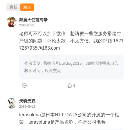
服务器进行授权，随后通过 token 端点获取访问令牌，
最新
精选
最后客户端使用该令牌访问资源服务器。总体上，
狩魔天使范海辛
Spring Security Oauth2 框架简化了 Oauth2 的接入过
2018-07-25
程，方便开发者快速实现安全认证。
老师可不可以加下微信，想请教一些微服务搭建生
产级的问题，评论太散，不太方便。我的邮箱:1821
7267935@163.com
作者回复: 我微信号bulldog2015，加微信注明来自己
极客时间，欢迎交流


4
天魂无双
2018-09-15
terasoluna是日本NTT DATA公司的开源的一个框
架，terasoluna是产品名称，不是公司名称