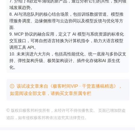
7. 介绍了8款近年涌现的新产品，通过分析它们的共性，预判领
域发展趋势。

8. AI与消息队列的核心结合场景，包括训练数据管道、模型推
理服务调度、边缘侧推理与云边协同以及模型反馈与优化等方
面.

9. MCP 协议的融合应用，定义了 AI 模型与系统资源的标准化
交互接口，可将自然语言转换为计算机指令，助力大语言模型
调用工具 API。

10. 未来演进六大方向，包括高性能优化、统一底座与多协议支
持、弹性架构升级、极简架构设计、插件化存储和AI 原生优
化。
该试读文章来自《极客时间VIP · 干货直播稿精选》，

如需阅读全部文章，请购买文章所属专栏
©
版权归极客邦科技所有，未经许可不得传播售卖。 页面已增加防盗
追踪，如有侵权极客邦将依法追究其法律责任。