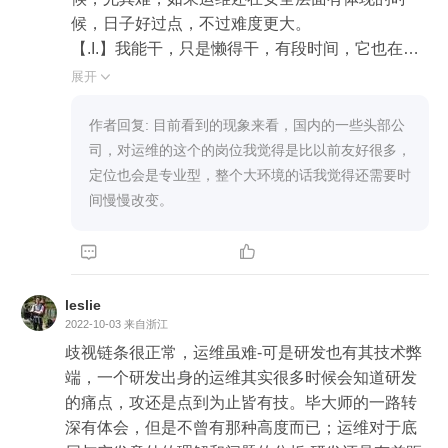
候，日子好过点，不过难度更大。

【.I.】我能干，只是懒得干，有段时间，它也在我
的用语列表，现在已经被删除。我记得出现这句话
展开

的时候，就在自己刚学通嵌入式软件的整个技术
栈，有种技术脉络全部打开的神通感。当然，见到
作者回复: 目前看到的现象来看，国内的一些头部公
啥方案啦、产品啦、测试啦，那时候还没有啥运
司，对运维的这个的岗位我觉得是比以前友好很多，
维，不过有技术支持啦，都会冒出不想干而已啦。
定位也会是专业型，整个大环境的话我觉得还需要时
这种技术的自负，持续很久，至少有十来年。直到
间慢慢改变。
某本养娃的书里讲，孩子不是教出来的，孩子是模
仿而来的，父母想让自己的孩子怎样，那就自己得


先做到那个样子，至少得去追求那个样子，必须是
真心诚意的认真追求。在这句话的启发下，为了让
leslie
我们家孩子也具有好学的品质，我自己就重拾学
2022-10-03
来自浙江
习，从本来喜欢的科普、科幻故事开始，逐步接触
歧视链条很正常，运维虽难-可是研发也有其技术弊
到各类通识课程，直到一本叫《技术的本质》的
端，一个研发出身的运维其实很多时候会知道研发
书，最终点破，或者叫点碎我的这种自负感。现在
的痛点，攻还是点到为止皆有技。毕大师的一路转
的我，更喜欢在自己实践后，分享点自己实践的体
深有体会，但是不曾有那种高度而已；运维对于底