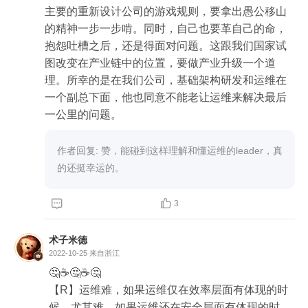
主要的重新设计公司的游戏规则，要拿出愚公移山
的精神一步一步啃。同时，自己也要革自己的命，
抱怨吐槽之后，还是得面对问题。这跟我们国家试
图改变在产业链中的位置，要做产业升级一个道
理。所幸的是在我们公司，基础架构研发和运维在
一个副总下面，他也同意不能老让运维来解决最后
一公里的问题。
作者回复: 赞，能碰到这样理解和懂运维的leader，真
的还挺幸运的。


3
术子米德
2022-10-25
来自浙江
🤔☕️🤔☕️🤔

【R】运维难，如果运维仅在效率层面有体现的时
候，尤其难，如果运维还在安全层面有体现的时