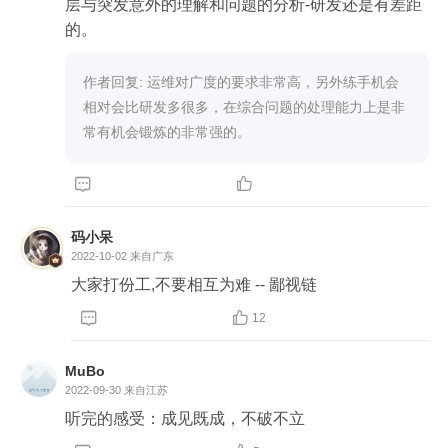
会。典型如测试开发，我的体会是具备怎样的业务
层与突发意外的理解和问题的分析-研发还是有差距
理解和怎样的技术实现原理，只是做好测试开发的
的。
基础，如果测试开发具备边际成本和沉没成本的意
识，那么在用例设计和方案规划时，有更多方面的
作者回复: 运维对广度的要求非常高，另外练手机会
决策依据。这样的经验，无论如何不会来自不想干
相对会比研发多很多，在综合问题的处理能力上是非
但会想。

常有机会锻炼的非常强的。
【.I.】运维和研发，让我想到纠错本和作业本，做
完作业就像研发完成，普通学生的水准，当作业错


误，如何看待纠错本，就是优秀生和普通生的认知
分水岭。同样道理，在优秀生的眼里，运维是否就
码小呆
是纠错本，研发就是作业本。只是完成作业本的研
2022-10-02
来自广东
发的认知和视野，无论如何都达不到优秀生看待纠
大家打份工,不要相互为难 -- 鄙视链
错本的认知和视野。如此说来，研发对运维的鄙视


12
真的没啥，这只是一种低认知难以突破的自负而
已，反过来运维对于研发的鄙视，真的就是降维式
MuBo
鄙视。当然，这有个前提条件，那就是运维必须是
2022-09-30
来自江苏
研发出生，也就是让研发的优秀生成为运维。运维
听完的感受：成见既成，不破不立
的杰出人才，再往架构师成长。
