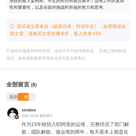
系统的最大架构师。毕玄的经历和观点展示了运维工作的复杂
性和重要性，以及在面对挑战时所做的努力和思考。
该试读文章来自《超级访谈：对话毕玄》，如需阅读全

部文章，请购买文章所属专栏
，新⼈⾸单
¥
59
©
版权归极客邦科技所有，未经许可不得传播售卖。 页面已增加防盗
追踪，如有侵权极客邦将依法追究其法律责任。
全部留言
(8)
最新
精选
xindoo
2022-10-02
来自浙江
作为15年校招入职阿里的运维，完整经历了部门解
散，团队解散。做运维的两年，每天基本上都是在