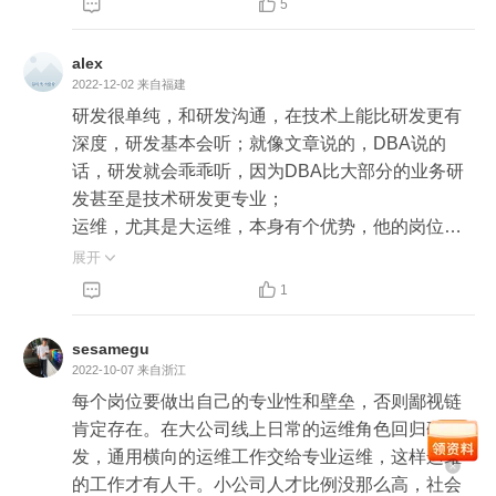
【Q】有个问题想问老师，那就是如果真要学习谷


5
歌，从哪个点、哪个方面入手，比较适合国内的现
状？

alex
（备注：我个人觉得，学习谷歌从态度入手，就是
2022-12-02
来自福建
从尊重工程就是，大家一起把所有的细节都做好的
研发很单纯，和研发沟通，在技术上能比研发更有
态度开始，做好每个细节的工程师，都有拿得上台
深度，研发基本会听；就像文章说的，DBA说的
面的尊重，而且这个态度必须始发自公司顶层。）

话，研发就会乖乖听，因为DBA比大部分的业务研
发甚至是技术研发更专业；

运维，尤其是大运维，本身有个优势，他的岗位是
从底层的环境一直到上层应用运行的。在部署架构
展开

上，这个更具有优势；纯研发想要走这条线，其实


1
也必须去做一段时间的线上运维，否则不了解自己
应用的运行环境，想要做系统的优化、拆分、提升
sesamegu
其实都很难。

2022-10-07
来自浙江
虽然现在说云化、说容器化，屏蔽掉一些运行环境
每个岗位要做出自己的专业性和壁垒，否则鄙视链
的底层。但实际上在一些特殊要求的应用上，还必
肯定存在。在大公司线上日常的运维角色回归研
须要了解底层，比如一些占有大量网络带宽的应用
发，通用横向的运维工作交给专业运维，这样运维
上，即使是容器化，也希望各个实例是在不同的服
的工作才有人干。小公司人才比例没那么高，社会