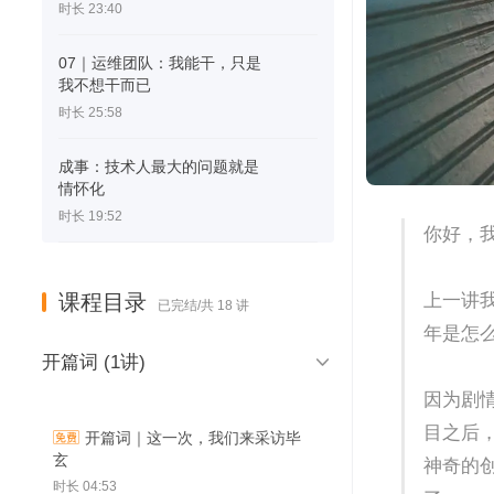
时长 23:40
07｜运维团队：我能干，只是
我不想干而已
时长 25:58
成事：技术人最大的问题就是
情怀化
时长 19:52
你好，
课程目录
上一讲
已完结/共 18 讲
年是怎

开篇词 (1讲)
因为剧
目之后
开篇词｜这一次，我们来采访毕
玄
神奇的
时长 04:53