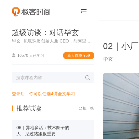
超级访谈：对话毕玄


超级访谈：对话毕玄
毕玄
贝联珠贯创始人兼 CEO，前阿里 P10
02｜小

10570 人已学习
新⼈⾸单
¥
59
毕玄

登录后，你可以任选4讲全文学习
推荐试读
换一换

06｜异地多活：技术圈子的
人，见过猪跑很重要