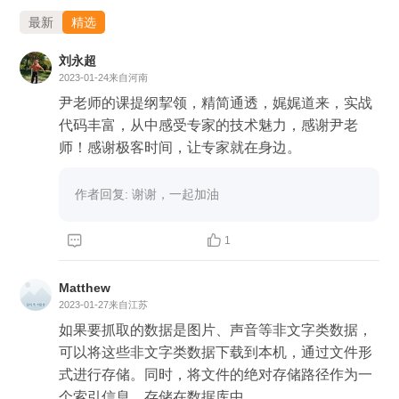
强大的功能，那么这一讲，我来为你盘点一下功能强大
最新
精选
又使用便利的第三方库，让你在数据分析工作中能够事
刘永超
半功倍。
2023-01-24
来自河南
尹老师的课提纲挈领，精简通透，娓娓道来，实战
首先，我们将数据分析中常用的库按照数据采集、数据
代码丰富，从中感受专家的技术魅力，感谢尹老
清洗、数据分析分成 3 个部分，下面我们依次介绍一
师！感谢极客时间，让专家就在身边。
下这 3 个部分。我们先来看数据采集常用的 Python
作者回复: 谢谢，一起加油
库。


1
数据采集
Matthew
利用 Python 做数据采集工作时，我们用得最多的是
2023-01-27
来自江苏
Requests、Selenium、Charles 三个库。其中前两个库
如果要抓取的数据是图片、声音等非文字类数据，
用来采集 PC 端 HTTP 接口的数据，最后一个用来采
可以将这些非文字类数据下载到本机，通过文件形
集手机端 App 数据。我们一个一个来详细了解它们。
式进行存储。同时，将文件的绝对存储路径作为一
个索引信息，存储在数据库中。