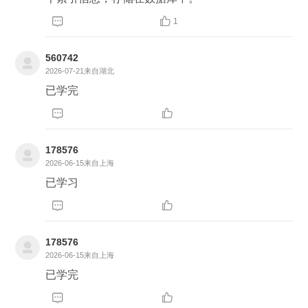
Requests
库号称是“对人类友好的 HTTP 库”，这也是


1
即使 Python 标准库中已经有了功能非常强大的 HTTP
库，我还会再推荐它的原因。那么 Requests 库的友好
560742
2026-07-21
来自湖北
体现在哪里呢？
已学完


178576
2026-06-15
来自上海
已学习


178576
2026-06-15
来自上海
已学完

