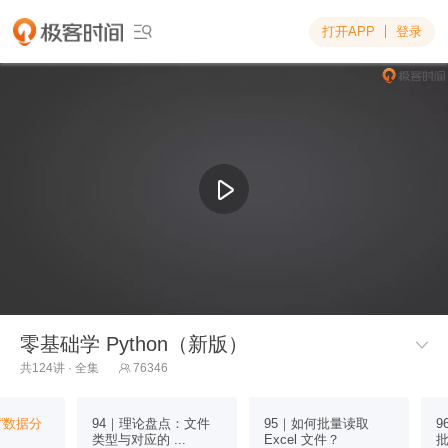
打开APP
登录

零基础学 Python（新版）

共124讲 · 全集
76346

“数据分
94｜理论盘点：文件
95｜如何批量读取
9
类型与对应的 ...
Excel 文件？