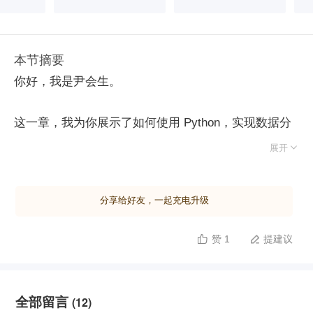
本节摘要
你好，我是尹会生。
这一章，我为你展示了如何使用 Python，实现数据分
析工作中的数据采集、清洗、存储、分析，以及展示各

展开
个环节的工作。从视频中我们知道，Python 能够实现
数据分析工作中的绝大多数功能，所以 Python 也成为
分享给好友，一起充电升级
很多数据分析师手中的利器，甚至 Python 还可以通过
第三方库支持很多现成的数据分析算法，让你开箱即
赞 1
提建议


用。
在数据分析过程中，我们除了使用 Python 的基本功能
全部留言
(12)
外，很多时候还要使用 Python 的第三方库来实现更加