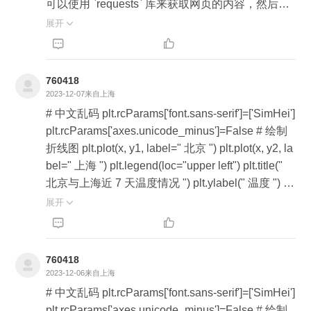
可以使用 `requests` 库来获取网页的内容，然后使
用 `BeautifulSoup` 库来解析网页并提取出数据的链
展开

接。以下是一个简单的代码示例： ```python from b


s4 import BeautifulSoup import requests # 获取网
页内容 url = 'https://example.com' response = requ
760418
ests.get(url) # 解析网页 soup = BeautifulSoup(resp
2023-12-07
来自上海
onse.text, 'html.parser') # 提取图片链接 img_urls =
# 中文乱码 plt.rcParams['font.sans-serif']=['SimHei']
[img['src'] for img in soup.find_all('img')] # 提取声音
plt.rcParams['axes.unicode_minus']=False # 绘制
文件链接 audio_urls = [audio['src'] for audio in sou
折线图 plt.plot(x, y1, label=" 北京 ") plt.plot(x, y2, la
p.find_all('audio')] ``` 2. **保存数据到本地**：一旦
bel=" 上海 ") plt.legend(loc="upper left") plt.title("
你获取到了数据的链接，你就可以使用 `requests`
北京与上海近 7 天温度情况 ") plt.ylabel(" 温度 ") pl
库来下载数据，并将其保存到本地。以下是一个简
t.xlabel(" 日期 ") plt.show()
展开

单的代码示例： ```python import os # 下载并保存


图片 for img_url in img_urls: img_data = requests.g
et(img_url).content with open(os.path.join('path_to
760418
_save_images', 'image.jpg'), 'wb') as handler: hand
2023-12-06
来自上海
ler.write(img_data) # 下载并保存声音文件 for audio
# 中文乱码 plt.rcParams['font.sans-serif']=['SimHei']
_url in audio_urls: audio_data = requests.get(audio
plt.rcParams['axes.unicode_minus']=False # 绘制