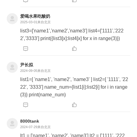

爱喝水果吃酸奶
2025-03-01
来自北京
list3=['name1','name2','name3'] list4=['1111','222
2','3333'] print({list3[x]:list4[x] for x in range(3)})


尹长拟
2024-09-05
来自北京
list1=[ 'name1', 'name2', 'name3' ] list2=[ '1111', '22
22', '3333'] name_num={list1[i]:list2[i] for i in range
(3)} print(name_num)


8000tank
2024-07-29
来自北京
lt1 = ['name1', 'name2', 'name3'] lt2 = ['1111', '222