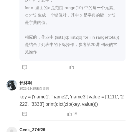
这个推导式中：

for x  里面的x 是范围 range(10) 中的每一个元素。

x: x**2 生成一个键值对，其中 x 是字典的键，x**2 
是字典的值。

相应的，作业中 {list1[x]: list2[x] for i in range(total)} 
是结合了列表中的下标操作，参考第20讲 列表的常
见操作


长林啊
2022-11-29
来自四川
key = ['name1', 'name2', 'name3'] value = ['1111', '2
222', '3333'] print(dict(zip(key, value)))


15
Geek_274f29