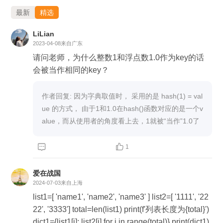
{ 'name1':'1111', 'name2':'2222', 'name3':'3333'
最新
精选
LiLian
2023-04-08
来自广东
课程代码、课件及其他相关资料地址
请问老师，为什么整数1和浮点数1.0作为key的话
https://gitee.com/wilsonyin/zero-basics-python
会被当作相同的key？
作者回复: 因为字典取值时， 采用的是 hash(1) = val
ue 的方式， 由于1和1.0在hash()函数对应的是一个v
alue，而从使用者的角度看上去，1就被“当作”1.0了


1
爱在战国
2024-07-03
来自上海
list1=[ 'name1', 'name2', 'name3' ] list2=[ '1111', '22
22', '3333'] total=len(list1) print(f'列表长度为{total}')
dict1={list1[i]: list2[i] for i in range(total)} print(dict1)