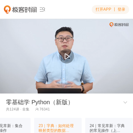
打开APP
登录

零基础学 Python（新版）

共124讲 · 全集
76341

常见常新：集合
23｜字典：如何处理
24｜常见常新：字典
操作
映射类型的数据...
的常见操作（上...