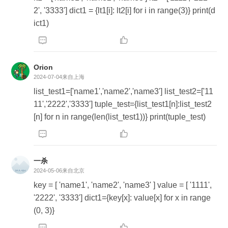
2', '3333'] dict1 = {lt1[i]: lt2[i] for i in range(3)} print(d
ict1)


Orion
2024-07-04
来自上海
list_test1=['name1','name2','name3'] list_test2=['11
11','2222','3333'] tuple_test={list_test1[n]:list_test2
[n] for n in range(len(list_test1))} print(tuple_test)



一杀
2024-05-06
来自北京
key = [ 'name1', 'name2', 'name3' ] value = [ '1111',
'2222', '3333'] dict1={key[x]: value[x] for x in range
(0, 3)}

