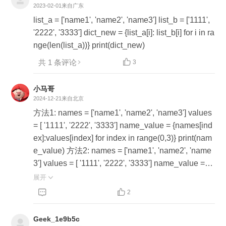
2023-02-01
来自广东
list_a = ['name1', 'name2', 'name3'] list_b = ['1111',
'2222', '3333'] dict_new = {list_a[i]: list_b[i] for i in ra
nge(len(list_a))} print(dict_new)
共 1 条评论

3
小马哥
2024-12-21
来自北京
方法1: names = ['name1', 'name2', 'name3'] values
= [ '1111', '2222', '3333'] name_value = {names[ind
ex]:values[index] for index in range(0,3)} print(nam
e_value) 方法2: names = ['name1', 'name2', 'name
3'] values = [ '1111', '2222', '3333'] name_value =
{name:value for name,value in zip(names,values)}
展开

print(name_value) 方法3: names = ['name1', 'name


2
2', 'name3'] values = [ '1111', '2222', '3333'] name_
value = {name:values[index] for index,name in enu
Geek_1e9b5c