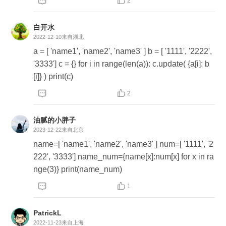


2
# 使用大括号，元素用逗号分隔的是集合，比如 {1,
2,3} my_set = {1,2,3} print( my_set, type(my_set)) #
白开水
使用大括号，元素是键值对且用逗号分隔的是字
2022-12-10
来自湖北
典，比如 { 'a': 1, 'b': 2 } my_dict = { 'a': 1, 'b': 2 } print
a = [ 'name1', 'name2', 'name3' ] b = [ '1111', '2222',
( my_dict, type(my_dict)) # 从类型函数看 # 使用 list
'3333'] c = {} for i in range(len(a)): c.update( {a[i]: b
的是列表 list1 = list('123') print(list1, type(list1)) #
[i]} ) print(c)
使用 tuple 的是元组 tuple1 = tuple('123') print(tuple


2
1, type(tuple1)) # 使用 set 的是集合 set1 = set('hell
o') print(set1, type(set1)) # 使用 dict 的是字典 dict1
油腻的小胖子
= dict(a=1, b=2, c=3, d=True) print(dict1, type(dict
2023-12-22
来自北京
1))
name=[ 'name1', 'name2', 'name3' ] num=[ '1111', '2
222', '3333'] name_num={name[x]:num[x] for x in ra
nge(3)} print(name_num)


1
PatrickL
2022-11-23
来自上海