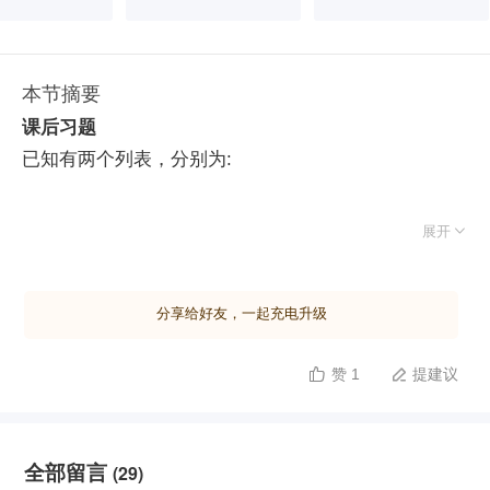
本节摘要
课后习题
已知有两个列表，分别为:


展开
复制代码
[ 'name1', 'name2', 'name3' ]
[ '1111', '2222', '3333']
分享给好友，一起充电升级
现需要将这两个列表组成一个如下字典，请编写程序实
赞 1
提建议


现：
全部留言
(29)

复制代码