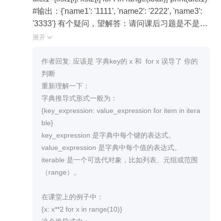
#输出：{'name1': '1111', 'name2': '2222', 'name3':
'3333'} 有个疑问，望解答：请问课后习题是不是比
课程教学提前了半步或者一步呢？比如这课的课后
展开

习题，课堂上的推导式是：{x: x**2 for x in range(1
0)} 我以为这几个x是一个内容，后来看了评论区才
作者回复: 应该是 字典key的 x 和  for x 误导了 你的
知道x指的是下标（或者叫索引？）
判断

重新理解一下：

字典推导式形式一般为：

{key_expression: value_expression for item in itera
ble}

key_expression 是字典中每个键的表达式。

value_expression 是字典中每个值的表达式。

iterable 是一个可迭代对象，比如列表、元组或范围
（range）。

在课堂上的例子中：

{x: x**2 for x in range(10)}
