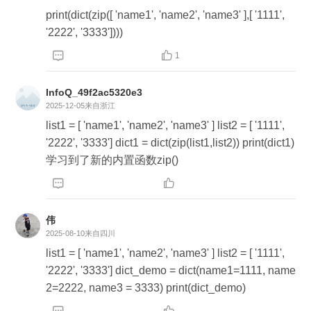
print(dict(zip([ 'name1', 'name2', 'name3' ],[ '1111',
'2222', '3333'])))


1
InfoQ_49f2ac5320e3
2025-12-05
来自浙江
list1 = [ 'name1', 'name2', 'name3' ] list2 = [ '1111',
'2222', '3333'] dict1 = dict(zip(list1,list2)) print(dict1)
学习到了新的内置函数zip()


伟
2025-08-10
来自四川
list1 = [ 'name1', 'name2', 'name3' ] list2 = [ '1111',
'2222', '3333'] dict_demo = dict(name1=1111, name
2=2222, name3 = 3333) print(dict_demo)
