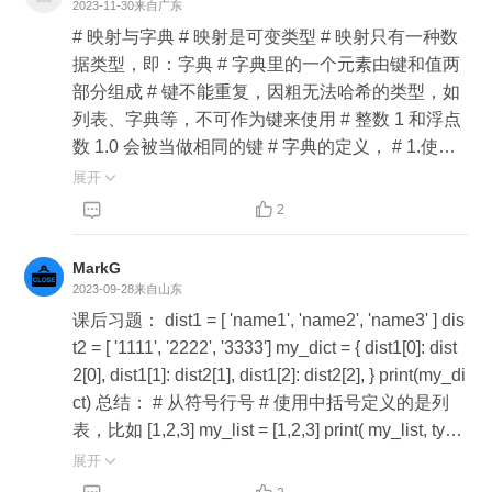
merate(names)} print(name_value)
2023-11-30
来自广东
# 映射与字典 # 映射是可变类型 # 映射只有一种数
据类型，即：字典 # 字典里的一个元素由键和值两
部分组成 # 键不能重复，因粗无法哈希的类型，如
列表、字典等，不可作为键来使用 # 整数 1 和浮点
数 1.0 会被当做相同的键 # 字典的定义， # 1.使用
花括号定义：{'one': 1, 'two':2} # 2.使用类型构造
展开

器：dict(one=1, two=2) # 3.使用字典推导式: {x: x**


2
2 for x in range(10)} # 字典的删除 # 使用 del 可以
删除字典 # 使用 del 字典[键] 可以删除字典中的制
MarkG
定元素 # 字典用于存储键值对，键值对之间有关联
2023-09-28
来自山东
# 字典的键要求可哈希，一般采用字符串、元祖做
课后习题： dist1 = [ 'name1', 'name2', 'name3' ] dis
字典的键 # 可以使用 dict() 函数、推导式和花括号{}
t2 = [ '1111', '2222', '3333'] my_dict = { dist1[0]: dist
三种方式实现字典的创建 list1 = ['name1', 'name2',
2[0], dist1[1]: dist2[1], dist1[2]: dist2[2], } print(my_di
'name3'] list2 = ['1111', '2222', '3333'] new_dict = {}
ct) 总结： # 从符号行号 # 使用中括号定义的是列
#1 for x in range(3): new_dict[list1[x]] = list2[x] print
表，比如 [1,2,3] my_list = [1,2,3] print( my_list, type
(new_dict) #2 dict2 = {list1[i]: list2[i] for i in range(le
(my_list)) # 使用小括号定义的是元组，比如 (1,2,3)
展开

n(list1))} print(dict2) #3 print(dict(zip(list1, list2)))
my_tuple = (1,2,3) print( my_tuple, type(my_tuple))