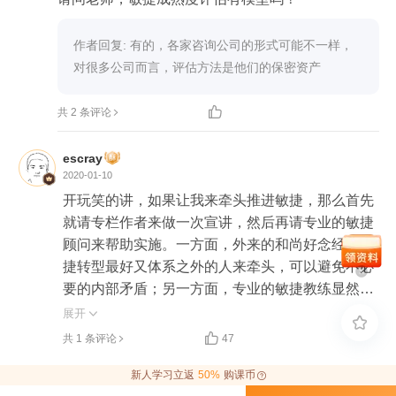
作者回复: 有的，各家咨询公司的形式可能不一样，
对很多公司而言，评估方法是他们的保密资产

共 2 条评论
escray
2020-01-10
开玩笑的讲，如果让我来牵头推进敏捷，那么首先
就请专栏作者来做一次宣讲，然后再请专业的敏捷
顾问来帮助实施。一方面，外来的和尚好念经，敏
捷转型最好又体系之外的人来牵头，可以避免不必
要的内部矛盾；另一方面，专业的敏捷教练显然更
有转型经验，也更具说服力，内部也可以借此更快
展开


的培养出内部敏捷教练。


共 1 条评论
47
新人学习立返
50%
购课币
评估诊断这个还是比较困难的，有点像是老中医的