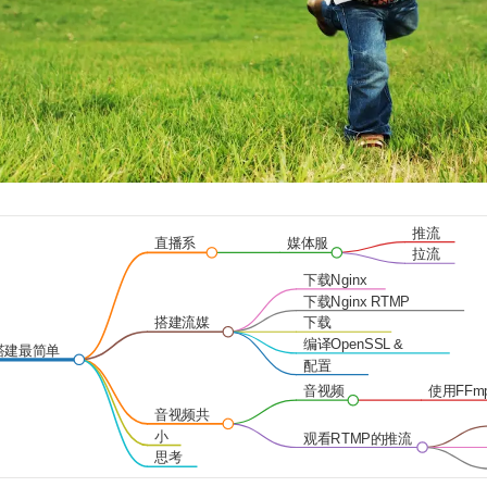
推流
直播系
媒体服
功能
拉流
统架构
务器
功能
下载Nginx
源码
下载Nginx RTMP
Module
搭建流媒
下载
体服务端
OpenSSL
编译OpenSSL &
x搭建最简单
Nginx
配置
Nginx
音视频
使用FFm
共享
务器推流
音视频共
享与观看
小
观看RTMP的推流
结
工具介绍
思考
时间