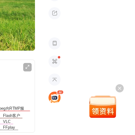





peg向RTMP服
Flash客户
端
VLC
FFplay