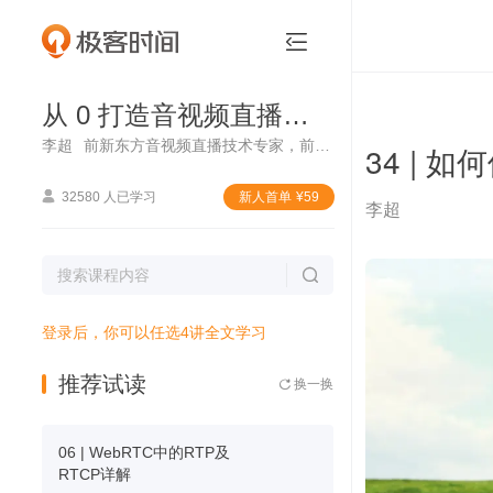
从 0 打造音视频直播系统


从 0 打造音视频直播系统
李超
前新东方音视频直播技术专家，前沪江音视频架构师
34 | 

32580 人已学习
新⼈⾸单
¥
59
李超

登录后，你可以任选4讲全文学习
推荐试读
换一换

06 | WebRTC中的RTP及
RTCP详解