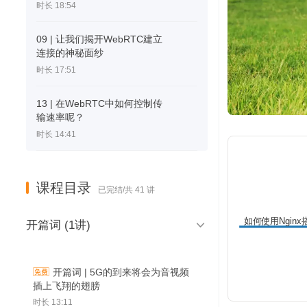
时长 18:54
09 | 让我们揭开WebRTC建立
连接的神秘面纱
时长 17:51
13 | 在WebRTC中如何控制传
输速率呢？
时长 14:41
课程目录
已完结/共 41 讲
如何使用Ngin

开篇词 (1讲)
的直播服务器？
开篇词 | 5G的到来将会为音视频
插上飞翔的翅膀
时长 13:11