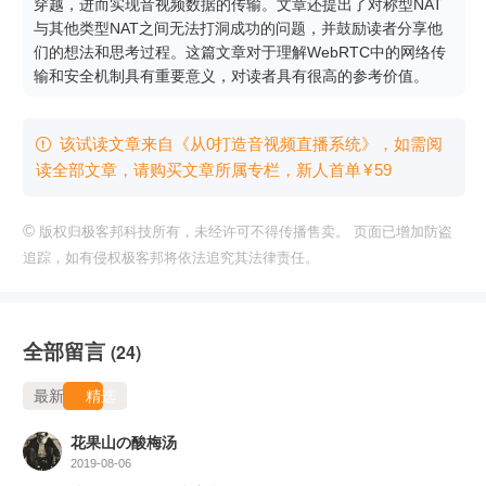
穿越，进而实现音视频数据的传输。文章还提出了对称型NAT
与其他类型NAT之间无法打洞成功的问题，并鼓励读者分享他
们的想法和思考过程。这篇文章对于理解WebRTC中的网络传
输和安全机制具有重要意义，对读者具有很高的参考价值。
该试读文章来自《从0打造音视频直播系统》，如需阅

读全部文章，请购买文章所属专栏
，新⼈⾸单
¥
59
©
版权归极客邦科技所有，未经许可不得传播售卖。 页面已增加防盗
追踪，如有侵权极客邦将依法追究其法律责任。
全部留言
(24)
最新
精选
花果山の酸梅汤
2019-08-06