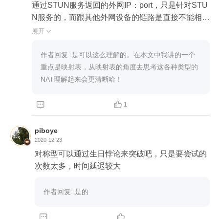
通过STUN服务返回的外网IP：port，只是针对STU
N服务的，而跟其他外网设备的链路是直接不能相通
的。

展开

端口受限型NAT与对称型NAT之间打洞失败：端口
受限型NAT是指内网主机通过STUN服务返回的外
作者回复: 是可以这么理解的。在本文中我讲的一个
网IP：port，要求外网设备的IP和端口是不能变的，
重点是映射表，从映射表的角度去思考这各种类型的
否则链路不通。但对称型NAT针对内网主机的不同
NAT理解起来会更清晰哈！
端口而映射出来的外网地址，明显不能保证IP和端
口不变。


1
piboye
2020-12-23
对称型可以通过生日悖论来突破吧，只是要尝试的
次数太多，时间延迟较大
作者回复: 是的

