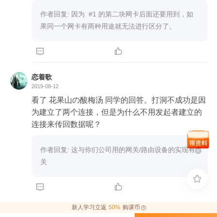
作者回复: 因为  #1 的第二块网卡后面还要用到，如
果同一个网卡有两种用途就无法进行区分了。


恋着歌
2019-08-12
看了 花果山の酸梅汤 同学的回答。打洞不成功是因
为建立了两个连接，但是为什么不用发起者建立的
连接来传回数据呢？
作者回复: 这与你们公司用的网关/路由设备的实现有
关



新人学习立返
50%
购课币