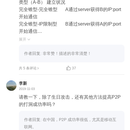
类型（A-B）	建立状况

完全锥型-完全锥型	A通过server获得B的IP:port
开始通信

完全锥型-IP限制型	B通过server获得A的IP:port
开始通信

完全锥型-port限制型	B通过server获得A的IP:port
展开

开始通信

完全锥型-对称型	B通过server获得A的IP:port开始
作者回复: 非常赞！描述的非常清楚！
通信

IP限制型-IP限制型	A通过server获得B的IP:por

共 5 条评论
37
t，A向B发送UDP包，数据通过自己的NAT时会为B
建立NAT映射条目；B通过server获得A的IP:port，
李新
发送UDP包为A建立NAT映射条目，二者之后就可
2019-11-03
以开始通信。

请教一下，除了生日攻击，还有其他方法提高P2P
IP限制型-port限制型	A通过server获得B的IP:por
的打洞成功率吗？ 
t，A向B发送UDP包，数据通过自己的NAT时会为B
建立NAT映射条目；B通过server获得A的IP:port，
作者回复: 在中国，P2P 成功率很低，尤其是移动互
发送UDP包为A建立NAT映射条目，二者之后就可
联网。