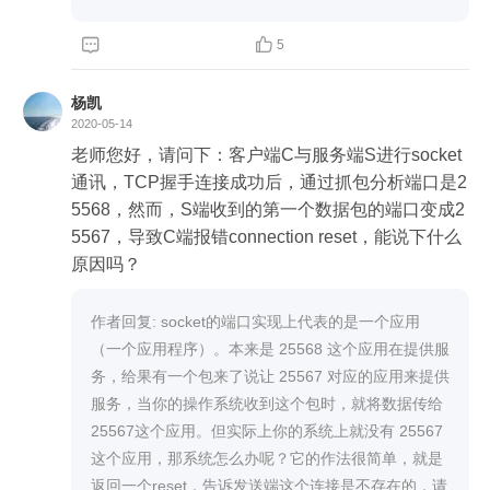
以开始通信。

IP限制型-对称型	A通过server获得B的IP:port1，A


5
向B发送UDP包，数据通过自己的NAT时会为B建立
NAT映射条目；B通过server获得A的IP:port，发送U
杨凯
DP包为A建立NAT映射条目，A收到B的UDP包，获
2020-05-14
得B新的IP:port2；A向B的新地址IP:port2发送数
老师您好，请问下：客户端C与服务端S进行socket
据，可以开始通信。

通讯，TCP握手连接成功后，通过抓包分析端口是2
port限制型-对称型	A通过server获得B的IP:port
5568，然而，S端收到的第一个数据包的端口变成2
1，A向B发送UDP包，数据通过自己的NAT时会为
5567，导致C端报错connection reset，能说下什么
B建立NAT映射条目；B通过server获得A的IP:port，
原因吗？
发送UDP包为A建立NAT映射条目，但由于B更换了
新端口port2，A刚建立的映射无法使用，A故此无法
作者回复: socket的端口实现上代表的是一个应用
收到B为A通信使用的新端口，无法建立NAT映射，
（一个应用程序）。本来是 25568 这个应用在提供服
两者无法互通。

务，给果有一个包来了说让 25567 对应的应用来提供
对称型-对称型	同上，对称型开启新端口对方无
服务，当你的操作系统收到这个包时，就将数据传给 
法获悉，无法建立链接。

25567这个应用。但实际上你的系统上就没有 25567 
无法P2P就需要用TURN服务器转发数据了…
这个应用，那系统怎么办呢？它的作法很简单，就是
返回一个reset，告诉发送端这个连接是不存在的，请