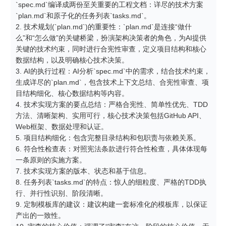
`spec.md`编译成两份至关重要的工程文档：详尽的技术方案
`plan.md`和原子化的任务列表`tasks.md`。

2. 技术规划(`plan.md`)的重要性：`plan.md`是连接“做什
么”和“怎么做”的关键桥梁，扮演架构决策者的角色，为AI提供
关键的技术约束，同时进行合宪性审查，定义项目结构和核心
数据结构，以及明确核心技术决策。

3. AI的执行过程：AI分析`spec.md`中的需求，结合技术约束，
生成详尽的`plan.md`，包含技术上下文总结、合宪性审查、项
目结构细化、核心数据结构等内容。

4. 技术实现方案的要点总结：严格合宪性、简单性优先、TDD
方法、清晰架构、实用可行，核心技术决策包括GitHub API、
Web框架、数据处理和认证。

5. 项目结构细化：包含完整目录结构和包职责与依赖关系。

6. 符合性检查表：对照宪法条款进行符合性检查，具体体现每
一条原则的实施方案。

7. 技术实现方案的版本、状态和基于信息。

8. 任务列表`tasks.md`的特点：惊人的细粒度、严格的TDD执
行、并行性识别、阶段清晰。

9. 定制模板库的建议：建议构建一套标准化的模板库，以保证
产出的一致性。
