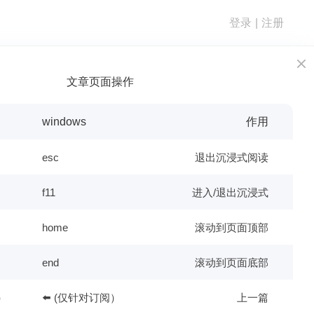
登录
|
注册

文章页面操作
的角色变
windows
作用
esc
退出沉浸式阅读

f11
进入/退出沉浸式

home
滚动到页面顶部

end
滚动到页面底部
）
⬅️ (仅针对订阅）
上一篇
