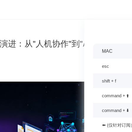
式演进：从"人机协作"到"AI原生"，你
MAC
esc
shift + f
command + ⬆️
command + ⬇️
⬅️ (仅针对订阅