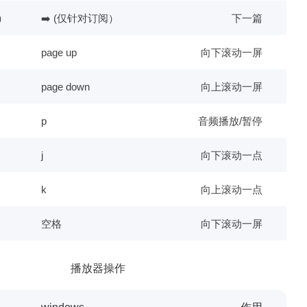
）
➡️ (仅针对订阅）
下一篇

page up
向下滚动一屏
page down
向上滚动一屏

p
音频播放/暂停

j
向下滚动一点

k
向上滚动一点
，并提出了一个
空格
向下滚动一屏
播放器操作
谈论趋势，而是
清晰地定位我们