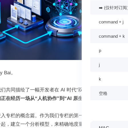
➡️ (仅针对订阅
command + j
command + k
p
j
 Bai。
k
们共同描绘了一幅开发者在 AI 时代“双屏探戈”的生动画面
空格
正在经历一场从“人机协作”到“AI 原生”的深刻变革
。
进入专栏的概念篇。作为我们专栏的第一讲，我不想再泛泛地
一起，建立一个分析模型，来精确地度量这场变革的深度，并