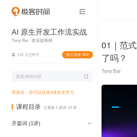
AI 原生开发工作流实战


AI 原生开发工作流实战
Tony Bai
资深架构师
01｜范
了吗？

115 人已学习
新⼈⾸单
¥
59
Tony Bai

登录后，你可以任选4讲全文学习
课程目录
已更新 2 讲/共 25 讲

开篇词 (1讲)