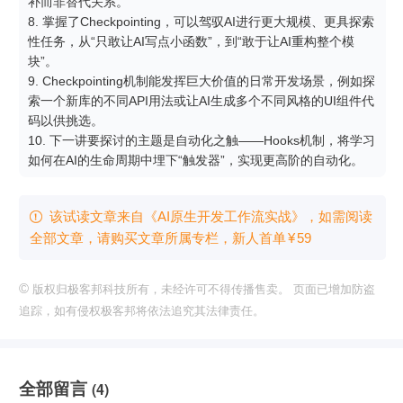
补而非替代关系。

8. 掌握了Checkpointing，可以驾驭AI进行更大规模、更具探索
性任务，从“只敢让AI写点小函数”，到“敢于让AI重构整个模
块”。

9. Checkpointing机制能发挥巨大价值的日常开发场景，例如探
索一个新库的不同API用法或让AI生成多个不同风格的UI组件代
码以供挑选。

10. 下一讲要探讨的主题是自动化之触——Hooks机制，将学习
如何在AI的生命周期中埋下“触发器”，实现更高阶的自动化。
该试读文章来自《AI原生开发工作流实战》，如需阅读

全部文章，请购买文章所属专栏
，新⼈⾸单
¥
59
©
版权归极客邦科技所有，未经许可不得传播售卖。 页面已增加防盗
追踪，如有侵权极客邦将依法追究其法律责任。
全部留言
(4)