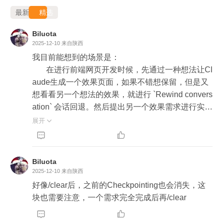
最新
精选
Biluota
2025-12-10
来自陕西
我目前能想到的场景是：

       在进行前端网页开发时候，先通过一种想法让Cl
aude生成一个效果页面，如果不错想保留，但是又
想看看另一个想法的效果，就进行 `Rewind convers
ation` 会话回退。然后提出另一个效果需求进行实
现，再对比需要保留哪种。

展开

但是上面的示例到最后就会有个疑问，这种流程下


开发到最后，如果对比之后，想保留最新的一版，
其他各对比效果代码想删除，怎么实现？能否通过
Biluota
 Checkpointing 实现某一个实现效果的保留而删除
2025-12-10
来自陕西
其他代码，还是需要手动删除其他代码。

好像/clear后，之前的Checkpointing也会消失，这
还有就是关于只回退对话的情况，还有哪些场景下
块也需要注意，一个需求完全完成后再/clear
使用非常合适，以及怎么使用，老师能否多举几个


例子开下脑洞。