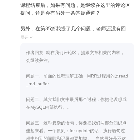
课程结束后，如果有问题，是继续在这里的评论区
提问，还是会有另外一条答疑通道？

另外，在第35篇我提了几个问题，老师还没有回
答，我这里再贴一下，老师看一下

展开

问题一：

对于BKA算法的流程理解，用文中的例子，先把t1
作者回复: 就在我们评论区，提跟文章相关的内容，
表（小表）中查询需要的字段放入join_buffer, 然后
会继续关注。

把join_buffer里的字段值批量传给t2表，先根据索引
a查到id，然后得到一批主键id，再根据主键id排
问题一、前面的过程理解正确，MRR过程用的是read
序，然后再根据排完序的id去主键索引查数据（这
_rnd_buffer 

里用到MRR）

理解是否正确？

问题二、其实我们文中最后那个过程，你把他设想成
这里对于主键id排序是在哪里做的，是在join_buffer
在MySQL内部执行。。

里，还是另外再开辟一块临时内存？如果在join_buf
fer里，那join_buffer里的每行内容是不是：t2.id + t1
问题三、这种复杂的语句，你要把我们两部分知识点

查询必须的字段，并且join_buffer里是根据id排序
连起来看。一个原则：for update的话，执行语句过
的？

程中扫到的间隙和记录都要加锁。   当然最好是不这