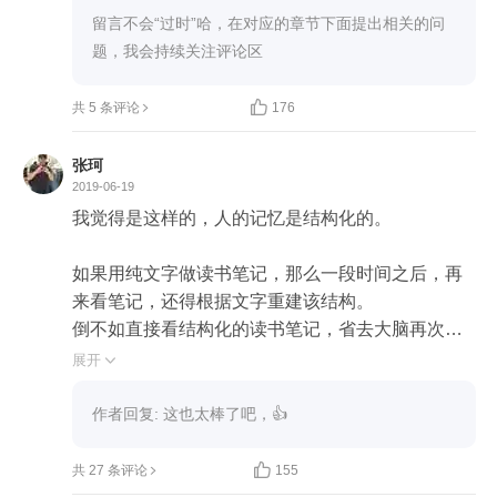
不了解其内部原理，记忆很难深刻。

留言不会“过时”哈，在对应的章节下面提出相关的问
老实说，当初报这门课的时候就像买技术书籍一
样，我相信大家都有这样的体会，以为买到了就等
于学到了，所以有一段时间没有点开看过，以至于

共 5 条评论
176
后面开始学的时候都是在追赶老师和大家的进度，
唯一遗憾的地方就是没能跟老师及时留言互动。

张珂
这门课虽然是文字授课，但字里行间给我的感觉就
2019-06-19
是很亲切很舒服，为什么呢，因为老师可以把晦涩
我觉得是这样的，人的记忆是结构化的。

的知识变得通俗易懂，有时我在思考，如果让我来
讲一个自己擅长的领域是否也能做到这一点，如果
如果用纯文字做读书笔记，那么一段时间之后，再
要做到的话需要什么样的知识储备呢。

来看笔记，还得根据文字重建该结构。

最后真要感谢老师的这门课，让我从心里不再惧怕
倒不如直接看结构化的读书笔记，省去大脑再次重
数据库问题，不管是工作还是面试中信心倍增，现
建的繁琐过程。

展开

在时不时都敢和我们DBA“切磋切磋“了，哈哈。

祝好~
真是文不如表，表不如图，图不如动画啊。

作者回复: 这也太棒了吧，👍
下面是我的《MySQL实战》的PPT形式的读书笔

共 27 条评论
155
记，如果想复习，就快速浏览PPT，就能快速重建