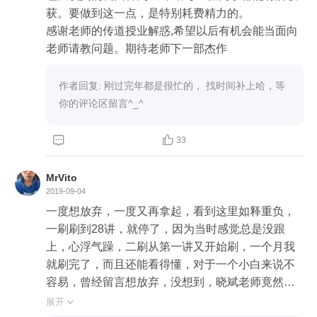
日志——解决数据备份、同步、恢复等问题

获。要做到这一点，是特别耗费精力的。

数据库主备——解决数据高可用的问题

感谢老师的传道授业解惑,希望以后有机会能当面向
数据库读写分离——解决数据库压力的问题

老师请教问题。期待老师下一部杰作
数据库分库分表——解决数据量大的问题

从简单到复杂，解决一个问题就会引入一些新的问
作者回复: 刚过完年都是很忙的， 找时间补上哈，等
题，然后再想办法解决新的问题，事情就变得越来
你的评论区留言^_^
越复杂啦！但主体没变，附加值在一直增加，并且
衍生出了许多新的东西，东西一多就需要分一下


33
类，否则很难理解。所以，数据库按公司有分类，
按存储引擎特点有分类，按功能特点有分类等等。

MrVito
它的核心就是存储数据，剩下的就是怎么操作舒服
2019-09-04
怎么操作快的问题啦！想必其他工具也是如此？
一度想放弃，一度又再拿起，看到这里如释重负，
一刷刷到28讲，就停了，因为当时感觉总是没跟
上，心浮气躁，二刷从第一讲又开始刷，一个月我
就刷完了，而且还能看得懂，对于一个小白来说不
容易，曾经留言想放弃，没想到，晓斌老师竟然留
言回我叫我加油，当时老脸一红，硬着头皮，再刷
展开
