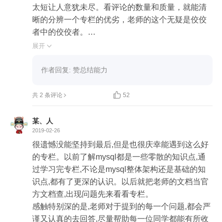
太短让人意犹未尽。看评论的数量和质量，就能清
晰的分辨一个专栏的优劣，老师的这个无疑是佼佼
者中的佼佼者。

这个专栏学起来好像看《少年包青天》一样，

展开

提出问题——谁是问题的凶手

分析问题——寻找问题的凶手

作者回复: 赞总结能力
解决问题——找出问题的凶手

总结问题——记录抓住问题凶手的始末


共 2 条评论
52
真是精彩绝伦，我们程序员都是问题的终结者，发
现问题、解决问题、总结问题是我们的责任。老师
某、人
的指导，让我们的见识和技能得到了提升，这样便
2019-02-26
能解决更多的问题创造更多的价值。

很遗憾没能坚持到最后,但是也很庆幸能遇到这么好
而且我觉得技术的存在也是为了解决各种问题的，

的专栏。以前了解mysql都是一些零散的知识点,通
数据库——解决数据存储的问题

过学习完专栏,不论是mysql整体架构还是基础的知
WAL——解决数据一致性问题

识点,都有了更深的认识。以后就把老师的文档当官
多线程——解决性能差异的问题

方文档查,出现问题先来看看专栏。

锁——解决多线程并发导致数据不一致的问题

感触特别深的是,老师对于提到的每一个问题,都会严
索引——解决数据查询或者操作慢的问题

谨又认真的去回答,尽量帮助每一位同学都能有所收