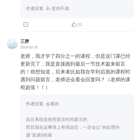
一次。而后，也坚持回答问题，虽然回答不怎么
样，有时候看了评论，感觉大神太多了，真的，路
作者回复: 👍 坚持不易
漫漫兮及其修远兮，我欲上下而求索。谢谢老师，
以后面试MySQL的问题我都不会怎么害怕了，遇到


21
不懂的问题我就回来看，回来刷，成长在于点滴，
细水才能长流。始终养得根深，枝繁叶茂。
三胖
2019-02-25
老师，我才学了四分之一的课程，但是这门课已经
更新完了，我是直接跑到最后一节技术篇来留言
的！很想知道，后来者比如我在学到后面的课程时
遇到问题留言，老师还会看会回复吗？（老师的课
程超值！！）
作者回复: 会看的

后台系统是按照留言时间显示的

而且我在这事情上有强迫症，一定会让“未处理问
题”变成0的😆
