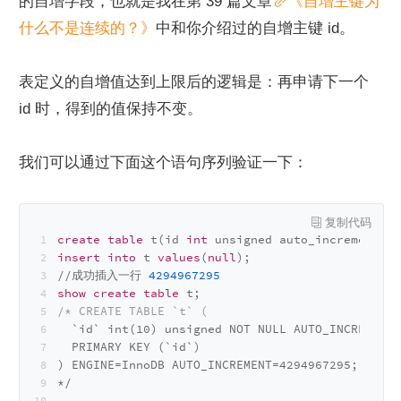
的自增字段，也就是我在第 39 篇文章
《自增主键为
什么不是连续的？》
中和你介绍过的自增主键 id。
表定义的自增值达到上限后的逻辑是：再申请下一个 
id 时，得到的值保持不变。
我们可以通过下面这个语句序列验证一下：
create
table
 t(id 
int
 unsigned auto_increment 
pr
insert
into
 t 
values
(
null
);
/
/
成功插入一行 
4294967295
show
create
table
 t;
/* CREATE TABLE `t` (
  `id` int(10) unsigned NOT NULL AUTO_INCREMENT,
  PRIMARY KEY (`id`)
) ENGINE=InnoDB AUTO_INCREMENT=4294967295;
*/