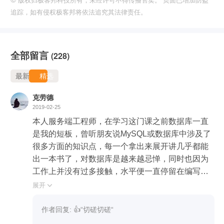
版权归极客邦科技所有，未经许可不得传播售卖。 页面已增加防盗
追踪，如有侵权极客邦将依法追究其法律责任。
全部留言
(228)
最新
精选
克劳德
2019-02-25
本人服务端工程师，在学习这门课之前数据库一直
是我的短板，曾听朋友说MySQL或数据库中涉及了
很多方面的知识点，每一个拿出来展开讲几乎都能
出一本书了，对数据库是越来越忌惮，同时也因为
工作上并没有过多接触，水平便一直停留在编写简
单SQL层面。

展开

在面试中被问到数据库问题，只能无奈的说这块不
太清楚，也曾在网上自学过，但网上的文章知识点
作者回复: 👍“切磋切磋“

比较零散，很多都是给出一些结论性的观点，由于