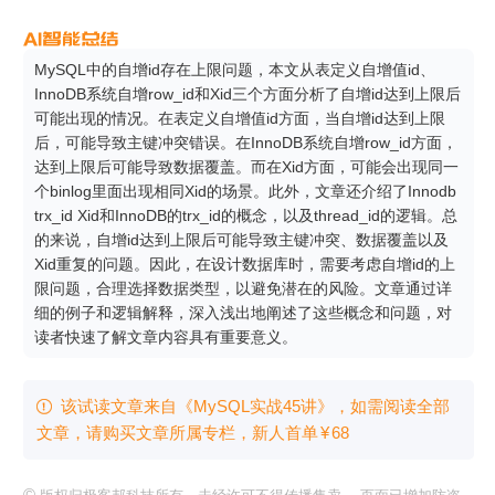
MySQL中的自增id存在上限问题，本文从表定义自增值id、
InnoDB系统自增row_id和Xid三个方面分析了自增id达到上限后
可能出现的情况。在表定义自增值id方面，当自增id达到上限
后，可能导致主键冲突错误。在InnoDB系统自增row_id方面，
达到上限后可能导致数据覆盖。而在Xid方面，可能会出现同一
个binlog里面出现相同Xid的场景。此外，文章还介绍了Innodb 
trx_id Xid和InnoDB的trx_id的概念，以及thread_id的逻辑。总
的来说，自增id达到上限后可能导致主键冲突、数据覆盖以及
Xid重复的问题。因此，在设计数据库时，需要考虑自增id的上
限问题，合理选择数据类型，以避免潜在的风险。文章通过详
细的例子和逻辑解释，深入浅出地阐述了这些概念和问题，对
读者快速了解文章内容具有重要意义。
该试读文章来自《MySQL实战45讲》，如需阅读全部

文章，请购买文章所属专栏
，新⼈⾸单
¥
68
©