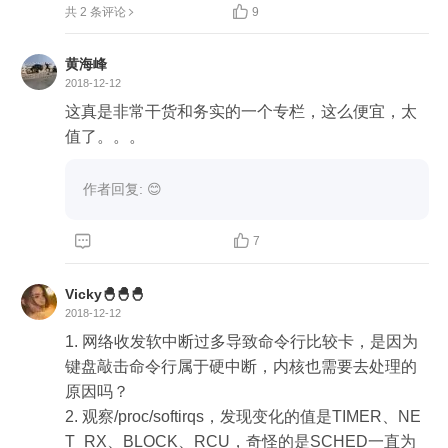
在工作中遇到的软中间导致的性能问题就是上期说

共 2 条评论
9
的usleep(1)了.

-----------

黄海峰
本期又学到新东西了:

2018-12-12
1.sar 原来可以这么方便的看各网卡流量,甚至是网络
这真是非常干货和务实的一个专栏，这么便宜，太
帧数.

值了。。。
到目前为止,我都是用的最原始的方法:在网上找的一
个脚本,分析ifconfig中的数据,来统计某个网卡的流
作者回复: 😊 
量.一来需要指定某个网卡(默认eth0),二来显示的数
据不太准确且不友好(sleep 1做差值).



7
2.nping3 居然可以用来模拟SYN FLOOD. (不要用来
做坏事哦)

Vicky🐣🐣🐣
3.tcpdump 之前有所耳闻. 用的不多. 平常有解包需
2018-12-12
求,都是在windows下用wireshark,毕竟是图形界面.

1. 网络收发软中断过多导致命令行比较卡，是因为
-----------

键盘敲击命令行属于硬中断，内核也需要去处理的
有同学说"仅凭tcpdump发现一个syn包就断定是SY
原因吗？

N FLOOD，感觉有些草断"

2. 观察/proc/softirqs，发现变化的值是TIMER、NE
我是这样认为的:

T_RX、BLOCK、RCU，奇怪的是SCHED一直为