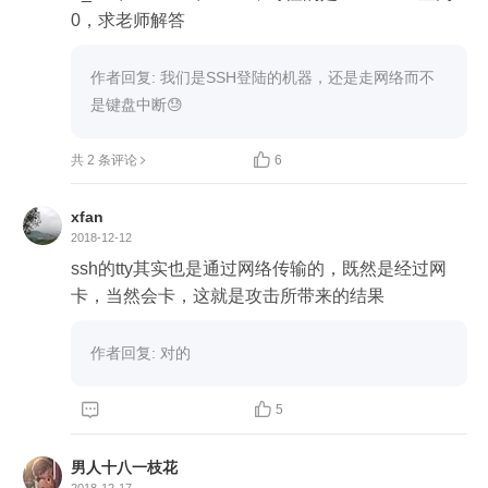
你tcpdump 截取一段时间的日志, 除去正常的流量,
0，求老师解答
 着重分析异常的,再根据ip来统计出现的次数, 还是
可以合理推理出来老师结论的.

作者回复: 我们是SSH登陆的机器，还是走网络而不
毕竟平常不会有哪个ip每秒产生这么多的syn,且持续
是键盘中断😓
这么长时间.

共 2 条评论
6
xfan
2018-12-12
ssh的tty其实也是通过网络传输的，既然是经过网
卡，当然会卡，这就是攻击所带来的结果
作者回复: 对的



5
男人十八一枝花
2018-12-17