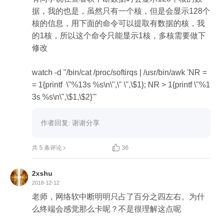
据，我的也是，虽然只有一个核，但是会显示128个
核的信息，用下面的命令可以提取有数据的核，我
的1核，所以这个命令只能显示1核，多核需要做下
修改

watch -d "/bin/cat /proc/softirqs | /usr/bin/awk 'NR =
= 1{printf  \"%13s %s\n\",\" \",\$1}; NR > 1{printf \"%1
3s %s\n\",\$1,\$2}'"
作者回复: 谢谢分享

共 5 条评论
36
2xshu
2018-12-12
老师，网络软中断明明只占了百分之四左右。为什
么终端会感觉那么卡呢？不是很理解这点呢