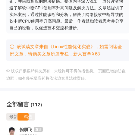
题，并采取相应的解决措施。整体内容深入浅出，适合读者快
速了解软中断CPU使用率升高问题及解决方法。文章还提供了
实际案例，通过性能诊断和分析，解决了网络接收中断导致的
软中断CPU使用率升高问题。最后，作者鼓励读者思考并分享
自己的经验，以促进技术交流和进步。
该试读文章来自《Linux性能优化实战》，如需阅读全

部文章，请购买文章所属专栏
，新⼈⾸单
¥
68
©
版权归极客邦科技所有，未经许可不得传播售卖。 页面已增加防盗
追踪，如有侵权极客邦将依法追究其法律责任。
全部留言
(112)
最新
精选
倪朋飞
置顶