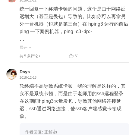
2018-12-12
统一回复一下终端卡顿的问题，这个是由于网络延
迟增大（甚至是丢包）导致的。比如你可以再拿另
外一台机器（也就是第三台）在 hping3 运行的前后 
ping 一下案例机器，ping -c3 <ip>

hping3 运行前，你可能看到最长的也不超过 1 ms：

展开


共 5 条评论
61
3 packets transmitted, 3 received, 0% packet loss, ti
me 2028ms

Days
rtt min/avg/max/mdev = 0.815/0.914/0.989/0.081 ms

2018-12-13
软终端不高导致系统卡顿，我的理解是这样的，其
而 hping3 运行时，不仅平均延迟增长到了 245 m
实不是系统卡顿，而是由于老师用的ssh远程登录，
s，而且还会有丢包的发生：

在这期间hping3大量发包，导致其他网络连接延
迟，ssh通过网络连接，使ssh客户端感觉卡顿现
3 packets transmitted, 2 received, 33% packet loss,
象。
 time 2026ms

rtt min/avg/max/mdev = 240.637/245.758/250.880/
作者回复: 正解👍