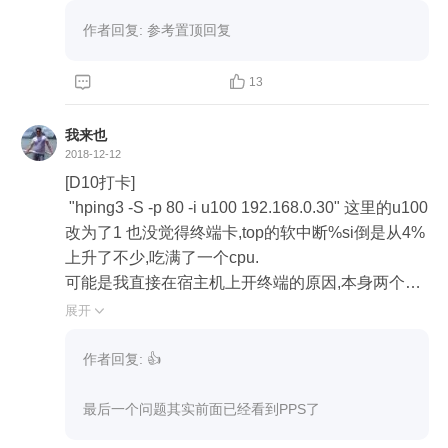
作者回复: 参考置顶回复


13
我来也
2018-12-12
[D10打卡]

 "hping3 -S -p 80 -i u100 192.168.0.30" 这里的u100
改为了1 也没觉得终端卡,top的软中断%si倒是从4%
上升了不少,吃满了一个cpu.

可能是我直接在宿主机上开终端的原因,本身两个虚
拟机都在这个宿主机上,都是走的本地网络.

展开

本地网卡可能还处理的过来.

-----------

作者回复: 👍

在工作中,倒是没有遇到小包导致的性能问题.

也许是用户数太少,流量不够.[才二三十兆带宽], 也许
最后一个问题其实前面已经看到PPS了
是之前发生了,自己并不知道.
