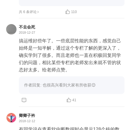
5.145 ms


共 6 条评论
110
网络问题的排查方法在后面的文章中还会讲，这儿
只是从 CPU 利用率的角度出发，你可以发现也有可
不去会死
能是网络导致的问题。
2018-12-27
搞运维好些年了。一些底层性能的东西，感觉自己
始终是一知半解，通过这个专栏了解的更深入了，
确实学到了很多。而且老师也一直在积极回复同学
们的问题，相比某些专栏的老师发出来就不管的状
作者回复: 也很高兴看到大家有所收获😊


41
卿卿子衿
2018-12-12
有同学说在查看软中断数据时会显示128个核的数