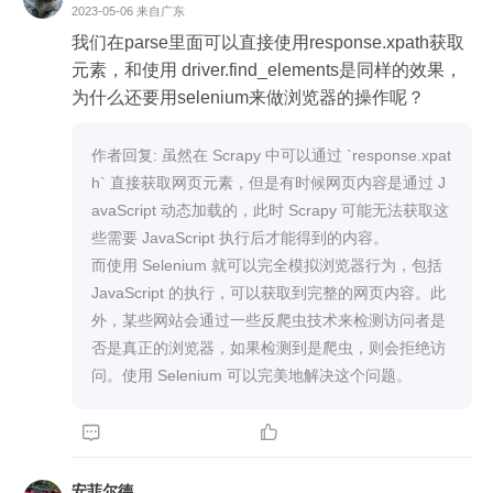
            except StaleElementReferenceException as 
2023-05-06
来自广东
e:

我们在parse里面可以直接使用response.xpath获取
                print(" page failed.", e)

元素，和使用 driver.find_elements是同样的效果，
                _next = driver.find_elements(By.XPATH,
为什么还要用selenium来做浏览器的操作呢？
 "//div[@class='feed-card-page']/span[@class='pag
ebox_next']/a")

作者回复: 虽然在 Scrapy 中可以通过 `response.xpat
                _next[0].click()

h` 直接获取网页元素，但是有时候网页内容是通过 J
                _time.sleep(2)

avaScript 动态加载的，此时 Scrapy 可能无法获取这
            except ElementNotInteractableException as
些需要 JavaScript 执行后才能得到的内容。

 e:

而使用 Selenium 就可以完全模拟浏览器行为，包括 
                print(" not found page.", e)

JavaScript 的执行，可以获取到完整的网页内容。此
                break

外，某些网站会通过一些反爬虫技术来检测访问者是
            except Exception as e:

否是真正的浏览器，如果检测到是爬虫，则会拒绝访
                print("unkwon error: ", e)
问。使用 Selenium 可以完美地解决这个问题。


安菲尔德