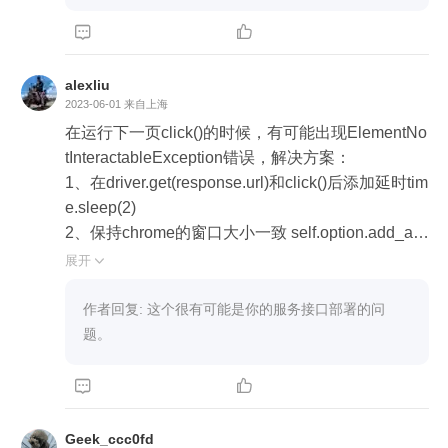


alexliu
2023-06-01
来自上海
在运行下一页click()的时候，有可能出现ElementNo
tInteractableException错误，解决方案：

1、在driver.get(response.url)和click()后添加延时tim
e.sleep(2)

2、保持chrome的窗口大小一致 self.option.add_arg
ument("--window-size=1960,1080")

展开

try... except...部分代码如下：

            try:

作者回复: 这个很有可能是你的服务接口部署的问
                _next = driver.find_elements(By.XPATH,
题。
 "//div[@class='feed-card-page']/span[@class='pag
ebox_next']/a")



                _next[0].click()

                _time.sleep(2)

Geek_ccc0fd