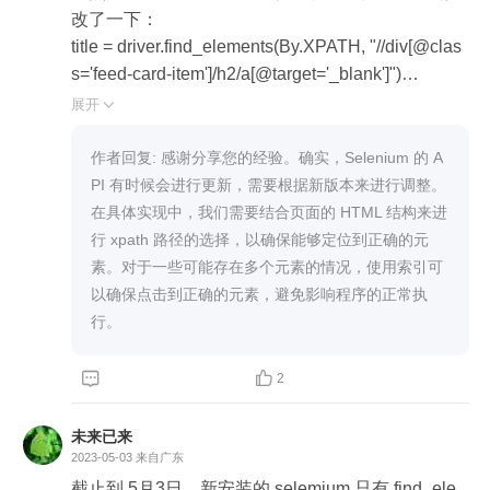
改了一下：

title = driver.find_elements(By.XPATH, "//div[@clas
s='feed-card-item']/h2/a[@target='_blank']")

time = driver.find_elements(By.XPATH,"//div[@clas
展开

s='feed-card-item']/h2/../div[@class='feed-card-a fee
d-card-clearfix']/div[@class='feed-card-time']")

作者回复: 感谢分享您的经验。确实，Selenium 的 A
然后就是翻页点击那里我这边跑下来也有问题，根
PI 有时候会进行更新，需要根据新版本来进行调整。
据xpath会获取两个a标签,所以需要增加索引：

在具体实现中，我们需要结合页面的 HTML 结构来进
driver.find_elements(By.XPATH,"//div[@class='feed
行 xpath 路径的选择，以确保能够定位到正确的元
-card-page']/span[@class='pagebox_next']/a")[0].cli
素。对于一些可能存在多个元素的情况，使用索引可
ck()
以确保点击到正确的元素，避免影响程序的正常执
行。


2
未来已来
2023-05-03
来自广东
截止到 5月3日，新安装的 selemium 只有 find_ele