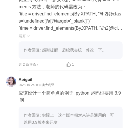
ments 方法，老师的代码需改为：

`title = driver.find_elements(By.XPATH, "//h2[@clas
s='undefined']/a[@target='_blank']")`

`time = driver.find_elements(By.XPATH, "//h2[@clas
s='undefined']/../div[@class='feed-card-a feed-card-
展开

clearfix']/div[@class='feed-card-time']")`

以此类推
作者回复: 感谢提醒，后续我会统一修改一下。

共 2 条评论
1
Abigail
2023-10-24
来自澳大利亚
应该设计一个简单点的例子, python 起码也要用 3.9
 啊
作者回复: 实际上，这个版本相对来讲是通用的，可
以用3.9版本来开发