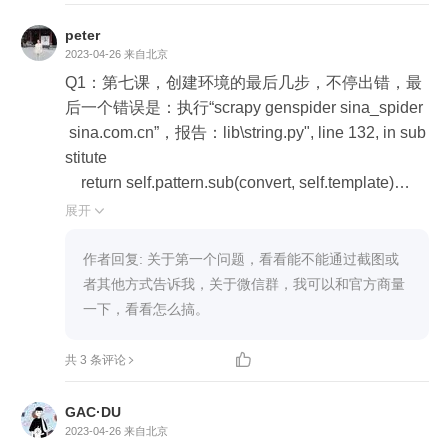
peter
2023-04-26
来自北京
Q1：第七课，创建环境的最后几步，不停出错，最
后一个错误是：执行“scrapy genspider sina_spider
 sina.com.cn”，报告：lib\string.py", line 132, in sub
stitute

    return self.pattern.sub(convert, self.template)

TypeError: cannot use a string pattern on a bytes-lik
展开

e object

网上搜了，大意说是python2和python3不匹配导致
作者回复: 关于第一个问题，看看能不能通过截图或
的。 我是完全按照老师的步骤来安装的，安装的是
者其他方式告诉我，关于微信群，我可以和官方商量
pythno3，怎么会有python2呢？当然，这个文件还
一下，看看怎么搞。
没有解决，进行不下去了，郁闷啊。 

Q2：能否建一个微信群？遇到问题可以协商。 另

共 3 条评论
外，老师能否更及时地回复留言？
GAC·DU
2023-04-26
来自北京