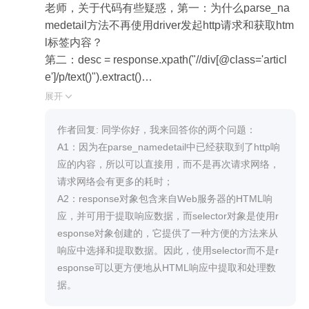
老师，关于代码有些疑惑，第一：为什么parse_na
medetail方法不再使用driver发起http请求和获取htm
l标签内容？

第二：desc = response.xpath("//div[@class='articl
e']/p/text()").extract()

        desc = selector.xpath("//div[@class='article']/p/t
展开

ext()").extract() 

我测试了两个代码都可以使用，那为什么不直接使
作者回复: 同学你好，我来回答你的两个问题：

用response，反而要生成一个selector？
A1：因为在parse_namedetail中已经获取到了http响
应的内容，所以可以直接用，而不是再次请求网络，
请求网络会有更多的耗时；

A2：response对象包含来自Web服务器的HTML响
应，并可用于提取响应数据，而selector对象是使用r
esponse对象创建的，它提供了一种方便的方法来从
响应中选择和提取数据。因此，使用selector而不是r
esponse可以更方便地从HTML响应中提取和处理数
据。