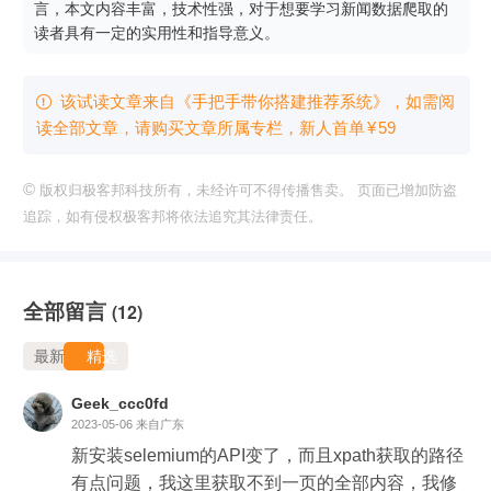
言，本文内容丰富，技术性强，对于想要学习新闻数据爬取的
读者具有一定的实用性和指导意义。
该试读文章来自《手把手带你搭建推荐系统》，如需阅

读全部文章，请购买文章所属专栏
，新⼈⾸单
¥
59
©
版权归极客邦科技所有，未经许可不得传播售卖。 页面已增加防盗
追踪，如有侵权极客邦将依法追究其法律责任。
全部留言
(12)
最新
精选
Geek_ccc0fd
2023-05-06
来自广东
新安装selemium的API变了，而且xpath获取的路径
有点问题，我这里获取不到一页的全部内容，我修