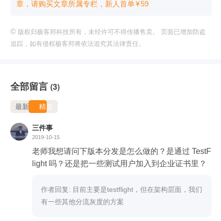
章，请购买文章所属专栏
，新⼈⾸单
¥
59
©
版权归极客邦科技所有，未经许可不得传播售卖。 页面已增加防盗
追踪，如有侵权极客邦将依法追究其法律责任。
全部留言
(3)
最新
精选
三件事
2019-10-15
老师我想请问下版本分发是怎么做的？是通过 TestF
light 吗？还是把一些测试用户加入到企业证书里？
作者回复: 目前主要是testflight，但在架构层面，我们
有一些其他分流灰度的方案