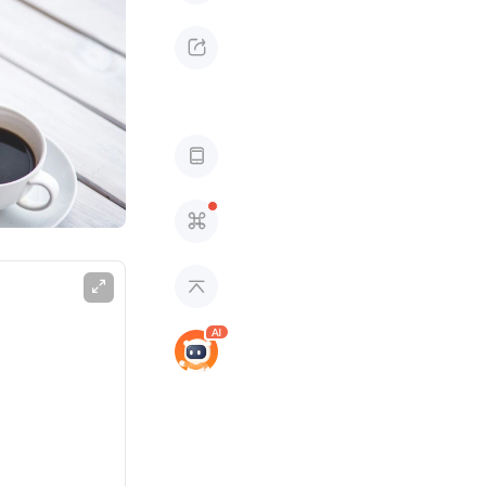




