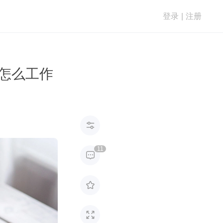
登录
|
注册
是怎么工作

11


