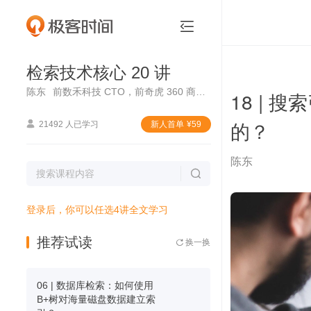
检索技术核心 20 讲


检索技术核心 20 讲
陈东
前数禾科技 CTO，前奇虎 360 商业化资深总监
18 |
的？

21492 人已学习
新⼈⾸单
¥
59
陈东

登录后，你可以任选4讲全文学习
推荐试读
换一换

06 | 数据库检索：如何使用
B+树对海量磁盘数据建立索