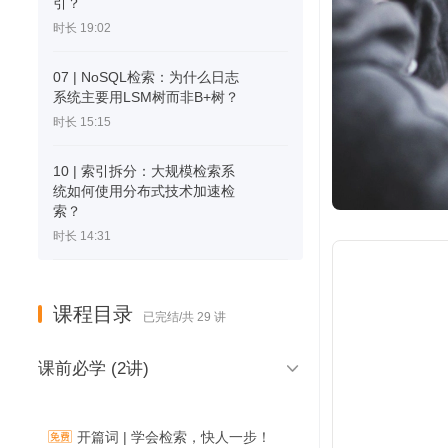
引？
时长 19:02
07 | NoSQL检索：为什么日志
系统主要用LSM树而非B+树？
时长 15:15
10 | 索引拆分：大规模检索系
统如何使用分布式技术加速检
索？
时长 14:31
课程目录
已完结/共 29 讲

课前必学 (2讲)
开篇词 | 学会检索，快人一步！