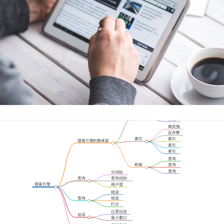
高性能的
爬虫
爬虫系统
存储
系统
平台
网页预
处理
反作弊
分析
索引
索引
搜索引擎的整体架
系统
拆分
索引
构和工作过程
构建
索引
更新
查询
分析
检索
查询
系统
纠错
查询
分词粒
推荐
度分析
查询
查询词的
分析
属性分析
搜索引擎
用户需
工作原理
求分析
错误
判断
查询
候选
纠错
召回
打分
排序
位置信息
短语
索引法
最小窗口
检索
长度排序