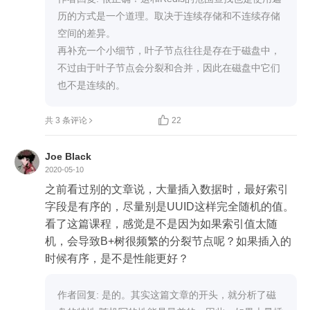
化。

历的方式是一个道理。取决于连续存储和不连续存储
②将节点区分为内部节点和叶子节点。他们结构相
空间的差异。

同，但存储的内容不同。

再补充一个小细节，叶子节点往往是存在于磁盘中，
内部节点存储 key 和维持树形结构的指针

不过由于叶子节点会分裂和合并，因此在磁盘中它们
叶子节点存储 key 和数据

也不是连续的。
这么做可以使得内部节点存储更多的索引数据。

③所有节点通过双向链表串联


共 3 条评论
22
可以方便范围查询，这样的做法也有点跳表的意
思。

Joe Black
2020-05-10
b+树如何检索？

之前看过别的文章说，大量插入数据时，最好索引
先从磁盘加载根节点所在的块，然后通过二分查找
字段是有序的，尽量别是UUID这样完全随机的值。
要检索的数据在数组中哪两个相邻元素中间，然后
看了这篇课程，感觉是不是因为如果索引值太随
不断读取块，直到读到叶子节点，有了叶子节点就
机，会导致B+树很频繁的分裂节点呢？如果插入的
可以在叶子节点的数组中通过二分查找要检索的数
时候有序，是不是性能更好？
据对应的指针。然后通过指针读取磁盘获取数据。

【如果内存空间比较充足，可以把内部节点全部加
作者回复: 是的。其实这篇文章的开头，就分析了磁
载到内存中，以减少读取磁盘的次数】
