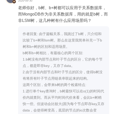
2020-05-30
6.问题请教

老师你好，b树、b+树都可以应用于关系数据库，
这个问题也和检索相关，但可能和今天的主题没啥
而MongoDB作为非关系数据库，用的就是b树，而
关系

非LSM树，这几种树有什么应用场景吗？
我们 DSP 这边需要对 ADX 请求过来的数据解析判
断，现在 ipv6 的数据多了，我们想在调用内部 ip 定
作者回复: 由于篇幅关系，我跳过了b树，只介绍和
位服务前对这些数据进行缓存，key 对应 ipv6 地
比较了b+树和lsm树。那么在这里我简单补充一下b
址，value 是 ip 对应的内部 localId，还要有过期时
树和b+树的区别和适用场景。

间。这里可以考虑放 redis 中，但我们想有没有其他
b树和b+树相比，有最核心的两个区别:

好的方案。我同事做了一个对 ipv4 不错的缓存方
1.b树没有内部节点和叶子节点的区分，它的每个节
案，因为 ipv4 都是数字，我们内部认为前三位相同
点，都是即存key，又存了data。

就对应同一个 localId，他采用 long 类型的三维数组
2.由于没有内部节点和叶子节点的区分，使得b树没
来存储，三位数组的下标对应 ipv4 的前三个数字，
有将所有叶子节点用链表串联起来的结构。

数组对应的值是 localId || cacheTime << 32 的值，
这两个区别，会带来b树的两个检索特点:

即用一个 long 型的高 32 位存缓存时间，低32位存 l
1.进行单个key查询时，b树最快可以在o(1)的时间代
ocalId，这个方案性能很好。但 ipv6 不止数字，这
价内就查到。而从平均时间代价来看，会比b+树稍
个方案套不进去，调研了一些，有说使用 Trie 树来
快一些。但波动会比较大(因为每个节点即存key又存
做，但我看 Trie 树的应用场景是判断字符串是否存
data，会使得树变高，底层的节点的io次数会变
在，我们这个场景好像用不上或我没想到用的办