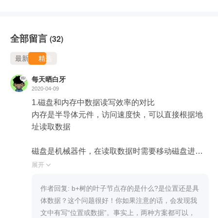
全部留言
(32)
最新
精选
每天晒白牙
2020-04-09
1.磁盘和内存中数据读写效率的对比

内存是半导体元件，访问速度快，可以直接根据地
址读取数据

磁盘是机械器件，在读取数据时需要移动磁盘进行
寻址，这个过程比较慢。所以在随机读写方面，磁
展开

盘远远慢于内存。但磁盘也有它的特点，磁盘最小
读写单位是扇区，而操作系统的最小读写单位是块
作者回复: b+树的叶子节点存的是什么?是位置还是具
(块往往是多个扇区的组合)，正是因为这种特性，使
体数据？这个问题很好！你如果注意的话，会发现我
得磁盘的顺序读写性能远高于随机读写。

文中有写“位置或数据”。事实上，两种方案都可以，