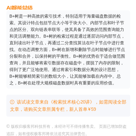
B+树是一种高效的索引技术，特别适用于海量磁盘数据的检
索。其设计特点包括节点大小等于块大小、内部节点和叶子节
点的区分、双向链表串联等，使其具备了高效的范围查询能力
和灵活调整能力。B+树的检索过程是通过逐层访问内部节点，
直到读出叶子节点，再通过二分查找算法在叶子节点中进行查
找。在动态调整方面，B+树在新增和删除节点时能够进行节点
分裂和合并，以保持树的平衡性。B+树的优势在于适合做范围
查询，并且能够将索引数据存在磁盘中，摆脱了内存的限制，
得到了更广泛地使用。通过将索引和数据分离的设计思想，
B+树能够精简索引的数组大小，让其能够加载在内存中。总
之，B+树在处理大规模磁盘数据时具有重要的应用价值。
该试读文章来自《检索技术核心20讲》，如需阅读全部

文章，请购买文章所属专栏
，新⼈⾸单
¥
59
©
版权归极客邦科技所有，未经许可不得传播售卖。 页面已增加防盗
追踪，如有侵权极客邦将依法追究其法律责任。