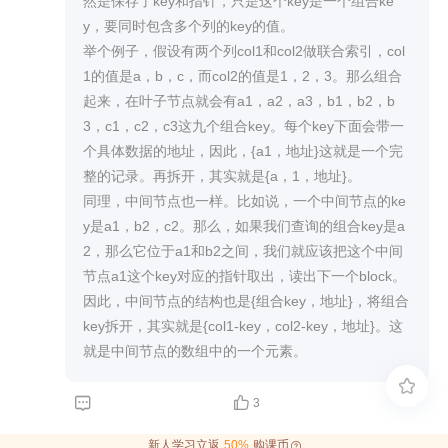
然是保存了key和指针，只是这个key是一个组合ke
y，要同时包含多个列的key的值。

举个例子，假设有两个列col1和col2做联合索引，col
1的值是a，b，c，而col2的值是1，2，3。那么组合
起来，在叶子节点就会有a1，a2，a3，b1，b2，b
3，c1，c2，c3这九个组合key。每个key下面会带一
个具体数据的地址，因此，{a1，地址}这就是一个完
整的记录。再拆开，其实就是{a，1，地址}。

同理，中间节点也一样。比如说，一个中间节点的ke
y是a1，b2，c2。那么，如果我们查询的组合key是a
2，那么它位于a1和b2之间，我们就应该把这个中间
节点a1这个key对应的指针取出，读出下一个block。
因此，中间节点的结构也是{组合key，地址}，将组合
key拆开，其实就是{col1-key，col2-key，地址}。这
就是中间节点的数组中的一个元素。



3
新人学习立返
50%
购课币