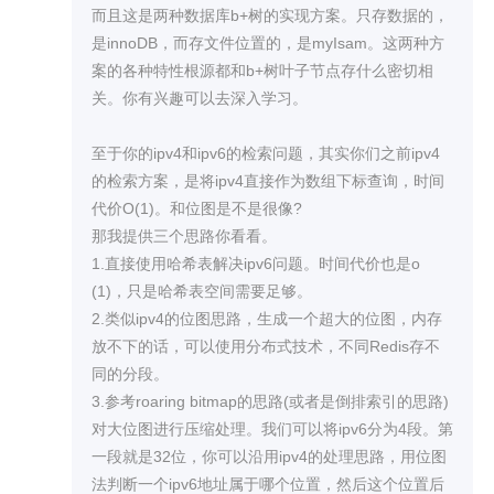
而且这是两种数据库b+树的实现方案。只存数据的，
所以，要想在磁盘中实现高效检索的重要原则是:对
是innoDB，而存文件位置的，是myIsam。这两种方
磁盘的访问次数尽可能少

案的各种特性根源都和b+树叶子节点存什么密切相
关。你有兴趣可以去深入学习。

2.有效减少磁盘访问次数的思路是将索引和数据分
离

至于你的ipv4和ipv6的检索问题，其实你们之前ipv4
因为高效检索的原则是减少对磁盘的访问，对于数
的检索方案，是将ipv4直接作为数组下标查询，时间
据量比较小的情况，可以直接把磁盘中的数据加载
代价O(1)。和位图是不是很像?

到内存中，可以利用内存的局部性原理加快检索。
那我提供三个思路你看看。

但现实往往是数据量非常大，所以我们还是需要借
1.直接使用哈希表解决ipv6问题。时间代价也是o
助磁盘来存储数据。访问磁盘必不可少，但可以通
(1)，只是哈希表空间需要足够。

过将索引和数据分离的办法来减少对磁盘的访问。

2.类似ipv4的位图思路，生成一个超大的位图，内存
放不下的话，可以使用分布式技术，不同Redis存不
将索引和数据分离的初衷是把索引存到内存中，数
同的分段。

据存到磁盘中。索引可以有三种方案:

3.参考roaring bitmap的思路(或者是倒排索引的思路)
①线性索引，比如用数组存放。但数组在数据频繁
对大位图进行压缩处理。我们可以将ipv6分为4段。第
变更的场景下不适合，因为数组更新涉及到大量数
一段就是32位，你可以沿用ipv4的处理思路，用位图
据的移动

法判断一个ipv6地址属于哪个位置，然后这个位置后