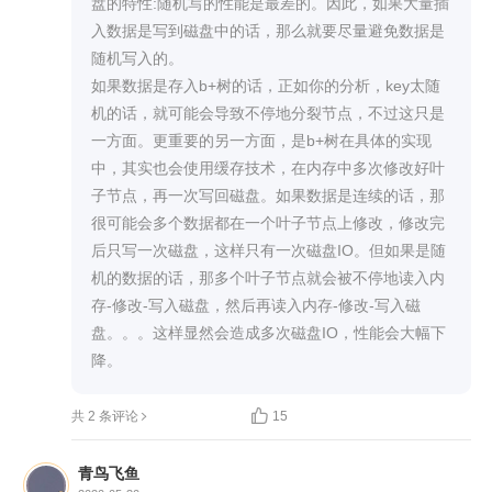
盘的特性:随机写的性能是最差的。因此，如果大量插
入数据是写到磁盘中的话，那么就要尽量避免数据是
b+树如何动态调整？

随机写入的。

再添加数据和删除数据时，b+ 树为了保证平衡可能
如果数据是存入b+树的话，正如你的分析，key太随
会进行页分裂和页合并【正是由于存在页分裂和页
机的话，就可能会导致不停地分裂节点，不过这只是
合并，所以叶子节点在磁盘上并不是连续存储的】

一方面。更重要的另一方面，是b+树在具体的实现
中，其实也会使用缓存技术，在内存中多次修改好叶
4.思考题

子节点，再一次写回磁盘。如果数据是连续的话，那
B+ 树有一个很大的优势，就是适合做范围查询。如
很可能会多个数据都在一个叶子节点上修改，修改完
果我们要检索值在 x 到 y 之间的所有元素，你会怎
后只写一次磁盘，这样只有一次磁盘IO。但如果是随
么操作呢？

机的数据的话，那多个叶子节点就会被不停地读入内
先查找 x 元素对应的叶子节点，然后往后遍历直到
存-修改-写入磁盘，然后再读入内存-修改-写入磁
大于 y 元素停止

盘。。。这样显然会造成多次磁盘IO，性能会大幅下
降。
5.疑惑

我记得 MySQL b+树索引的叶子节点存储的是数

共 2 条评论
15
据，老师在专栏中介绍存储的是元素的位置信息，
这里有些疑惑，还请老师指点一下。

青鸟飞鱼