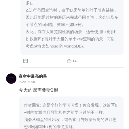
多)。

法，还请老师指点一下，用什么样的检索方法实现 i
2.进行范围查询时，由于缺乏简单的叶子节点链接，
因此只能通过树的遍历来完成范围查询，这会涉及多
个节点的io问题，效率不如b+树。

因此，存在大量范围检索的场景，适合使用b+树(比
如数据库);而对于大量的单个key查询的场景，可以
考虑b树(比如nosql的MongoDB)。


14
夜空中最亮的星
2020-04-08
今天的课需要听2遍
作者回复: 这是个好的学习习惯！你会发现，这篇写b
+树的文章内容可能和你之前学习过的不一样。

我会从磁盘特性出发，结合索引与数据分离的设计思
想和你解释b+树的来龙去脉。
