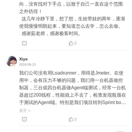
向，没有找对下手点，以致于自己一直在这个范围
之外彷徨！

  这几年冷静下里，想了想，生娃带娃的两年，逐渐
使我慢慢明朗起来，要知道怎么去学，怎么去做。

  感谢茹老师，感谢极客时间。


2
Xiye
2018-09-13
我们公司没有用Loadrunner，用得是Jmeter。在使
用中，会有压力不够的问题，我们用一台机器做控
制器，三台或四台机器做Agent端测试，经常一台机
器超过200线程，性能就上不去了，检查发现瓶颈在
于测试的Agent端。特别是我们项目转到Sprint boot
架构下，这个问题就更加明显了。后来其他项目的
展开

同事推荐我们使用wrk，确实能提高了不少测试压


2
力。 

对于性能测试，我觉得确实像老师说得最难的是需