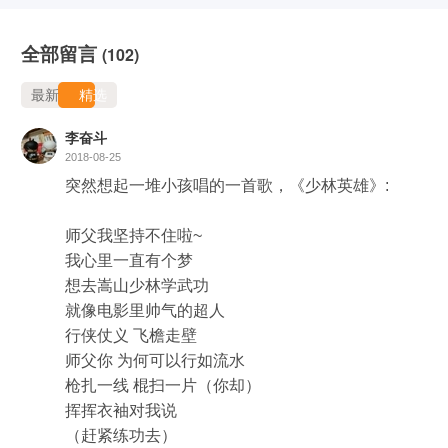
全部留言
(102)
最新
精选
李奋斗
2018-08-25
突然想起一堆小孩唱的一首歌，《少林英雄》:

师父我坚持不住啦~

我心里一直有个梦

想去嵩山少林学武功

就像电影里帅气的超人

行侠仗义 飞檐走壁

师父你 为何可以行如流水

枪扎一线 棍扫一片（你却）

挥挥衣袖对我说

（赶紧练功去）
