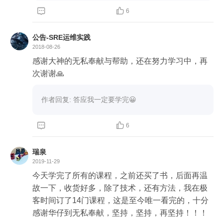
逆缘即是助缘（有时候遇到问题，恰恰是来帮助我


6
们的，我们应该冷静看待问题）。期待老师再出专
栏。
公告-SRE运维实践
2018-08-26
感谢大神的无私奉献与帮助，还在努力学习中，再
次谢谢🙏
作者回复: 答应我一定要学完😀


6
瑞泉
2019-11-29
今天学完了所有的课程，之前还买了书，后面再温
故一下，收货好多，除了技术，还有方法，我在极
客时间订了14门课程，这是至今唯一看完的，十分
感谢华仔到无私奉献，坚持，坚持，再坚持！！！