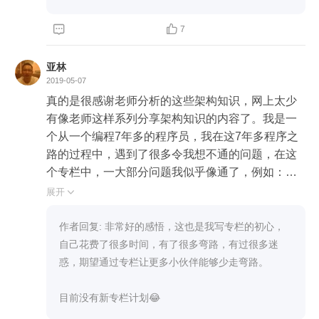


7
亚林
2019-05-07
真的是很感谢老师分析的这些架构知识，网上太少
有像老师这样系列分享架构知识的内容了。我是一
个从一个编程7年多的程序员，我在这7年多程序之
路的过程中，遇到了很多令我想不通的问题，在这
个专栏中，一大部分问题我似乎像通了，例如：我
不再像以前那样去喷，“为何不采用某某技术”，因
展开

为“没有银弹”，每一种技术都有特点，即每种技术被
创造出来，都是为了解决特定场景的问题，自然就
作者回复: 非常好的感悟，这也是我写专栏的初心，
有利弊。架构的三大原则：合适，简单，演化。这
自己花费了很多时间，有了很多弯路，有过很多迷
个演化原则与极客时间另外一个专栏波波老师说
惑，期望通过专栏让更多小伙伴能够少走弯路。

的“架构是演化出来”一样的。老师最后一篇文章与旁
边胡峰老师专栏告诉我思想都是一样：有愿就有力
目前没有新专栏计划😂
（正是因为我们有梦想，我们才有坚持的力量）；