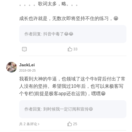
。。。。歌词太多，略。。。

成长也许就是，无数次即将坚持不住的练习，😁
作者回复: 抖音中毒了😂😂


33
JackLei
2018-08-25
我看到大神的牛逼，也领域了这个牛b背后付出了常
人没有的坚持。希望我过10年后，也可以来极客写
个专栏(前提是极客app还在运营)，嘿嘿😁
作者回复: 到时候我一定订阅和宣传😄

共 2 条评论
25