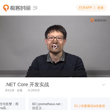
打开APP
登录

.NET Core 开发实战

共61讲 · 全集
20419

 监控与告警：用
60 | prometheus-net：
61 | 结课测试&结束语
na实...
自定义...