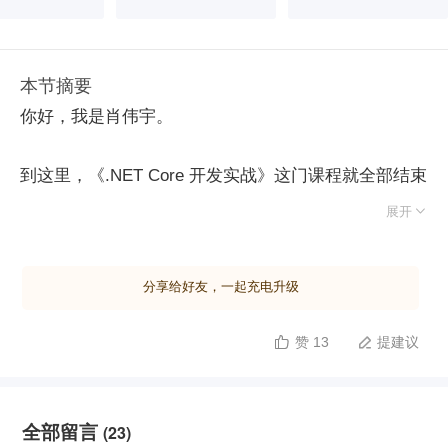
本节摘要
你好，我是肖伟宇。
到这里，《.NET Core 开发实战》这门课程就全部结束
了。我给你准备了一个结课小测试，来帮助你检验自己

展开
的学习效果。
分享给好友，一起充电升级
这套测试题共有 20 道单选题，满分 100 分，系统自动
评分。
赞 13
提建议


还等什么，点击下面按钮开始测试吧！
全部留言
(23)