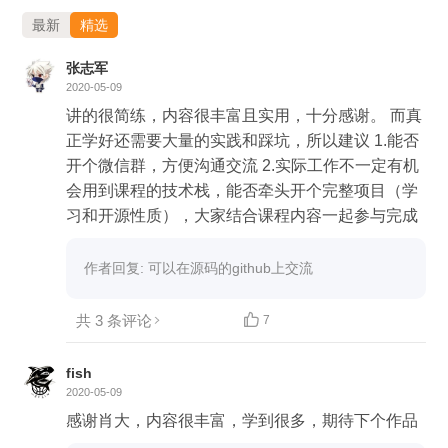
最新
精选
张志军
2020-05-09
另外，一路走来，我非常想听听你对我和这个课程的看
讲的很简练，内容很丰富且实用，十分感谢。 而真
法，把你的反馈和建议写下来吧。
正学好还需要大量的实践和踩坑，所以建议 1.能否
开个微信群，方便沟通交流 2.实际工作不一定有机
会用到课程的技术栈，能否牵头开个完整项目（学
习和开源性质），大家结合课程内容一起参与完成
作者回复: 可以在源码的github上交流
共 3 条评论

7
fish
2020-05-09
感谢肖大，内容很丰富，学到很多，期待下个作品