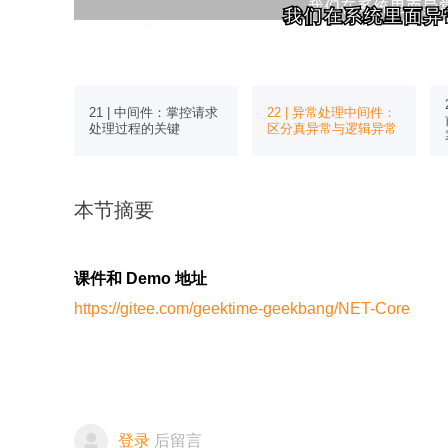
我们在系统里面异
我们在系统里面异
志组件
21 | 中间件：掌控请求
22 | 异常处理中间件：
录对查询分
处理过程的关键
区分真异常与逻辑异常
本节摘要
课件和 Demo 地址
https://gitee.com/geektime-geekbang/NET-Core
登录
后留言