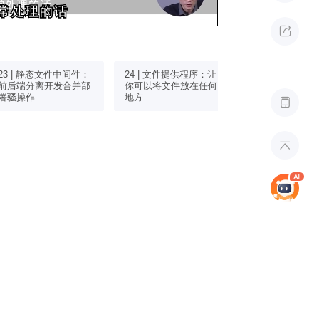
常处理的话
常处理的话

23 | 静态文件中间件：
24 | 文件提供程序：让
25 | 路由与终
前后端分离开发合并部
你可以将文件放在任何
何规划好你的Web
署骚操作
地方

