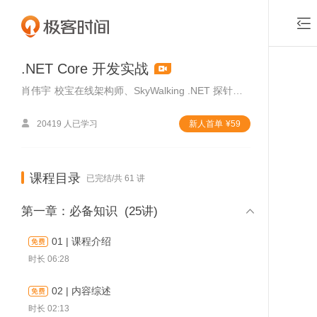

.NET Core 开发实战
肖伟宇
校宝在线架构师、SkyWalking .NET 探针贡献者、NetCorePal 组件库创建者

20419 人已学习
新⼈⾸单
¥
59
课程目录
已完结/共 61 讲

第一章：必备知识
(25讲)
01 | 课程介绍
时长 06:28
02 | 内容综述
付费课程，可试看1
时长 02:13