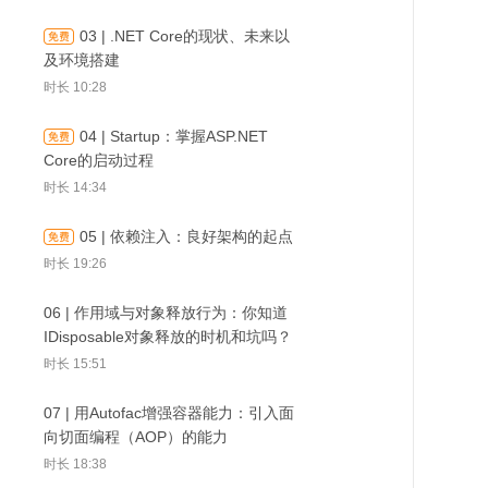
03 | .NET Core的现状、未来以
及环境搭建
时长 10:28
19 | 日志作用域：解决
20 | 结构化日
18 | 日志框架：聊聊记
不同请求之间的日志干
Serilog：记
04 | Startup：掌握ASP.NET
日志的最佳姿势
扰
析友好的日志
Core的启动过程
时长 14:34
05 | 依赖注入：良好架构的起点
时长 19:26
06 | 作用域与对象释放行为：你知道
IDisposable对象释放的时机和坑吗？
时长 15:51
07 | 用Autofac增强容器能力：引入面
向切面编程（AOP）的能力
时长 18:38