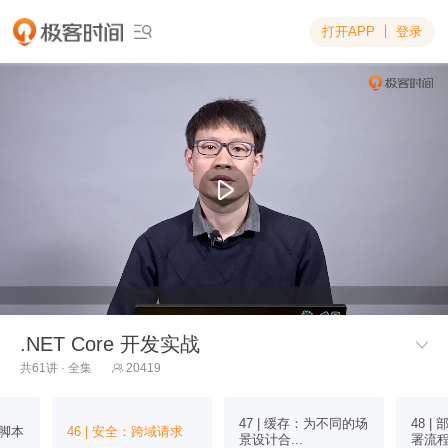
打开APP
登录

.NET Core 开发实战

共61讲 · 全集
20419

47 | 缓存：为不同的场
48 
站脚本
46 | 安全：跨域请求
景设计合...
署流