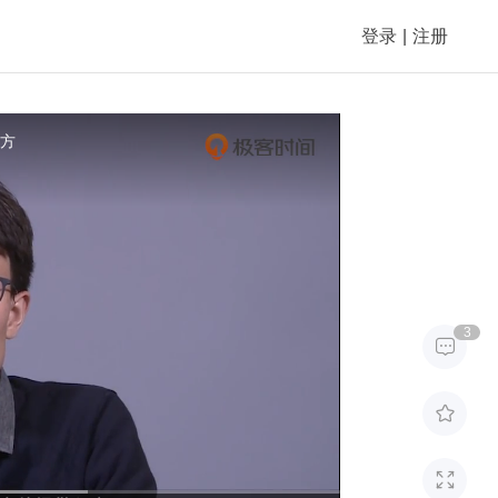
登录
|
注册
地方
3


