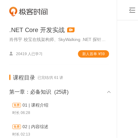

.NET Core 开发实战
肖伟宇
校宝在线架构师、SkyWalking .NET 探针贡献者、NetCorePal 组件库创建者

20419 人已学习
新⼈⾸单
¥
59
课程目录
已完结/共 61 讲

第一章：必备知识
(25讲)
01 | 课程介绍
时长 06:28
02 | 内容综述
时长 02:13