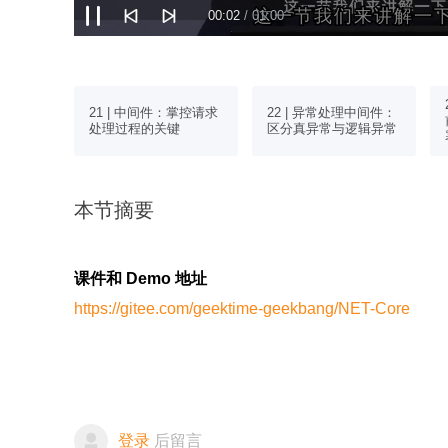
这一节我们来讲解一
这一节我们来讲解一
00:03
/ 01:00
志组件
21 | 中间件：掌控请求
22 | 异常处理中间件：
录对查询分
处理过程的关键
区分真异常与逻辑异常
本节摘要
课件和 Demo 地址
https://gitee.com/geektime-geekbang/NET-Core
登录
后留言