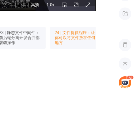
下文件提供程序
下文件提供程序
高清
1.0x

23 | 静态文件中间件：
24 | 文件提供程序：让
25 | 路由与终
前后端分离开发合并部
你可以将文件放在任何
何规划好你的Web
署骚操作
地方

