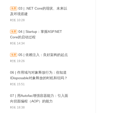
03 | .NET Core的现状、未来以
及环境搭建
时长 10:28
19 | 日志作用域：解决
20 | 结构化日
18 | 日志框架：聊聊记
不同请求之间的日志干
Serilog：记
04 | Startup：掌握ASP.NET
日志的最佳姿势
扰
析友好的日志
Core的启动过程
时长 14:34
05 | 依赖注入：良好架构的起点
时长 19:26
06 | 作用域与对象释放行为：你知道
IDisposable对象释放的时机和坑吗？
时长 15:51
07 | 用Autofac增强容器能力：引入面
向切面编程（AOP）的能力
时长 18:38