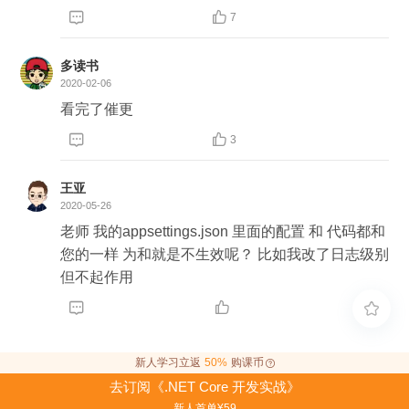


7
多读书
2020-02-06
看完了催更


3
王亚
2020-05-26
老师 我的appsettings.json 里面的配置 和 代码都和
您的一样 为和就是不生效呢？ 比如我改了日志级别
但不起作用



新人学习立返
50%
购课币
去订阅《.NET Core 开发实战》
新人首单¥59