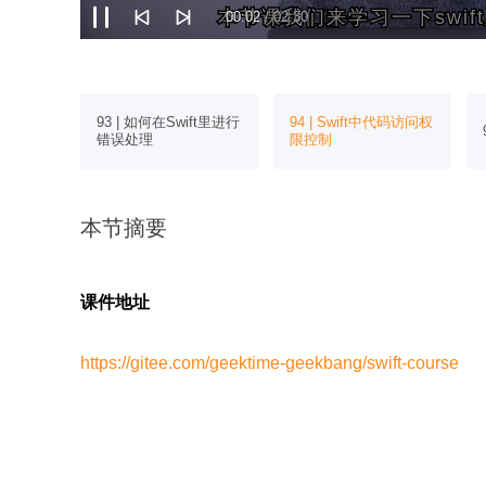
本节课我们来学习一下swi
本节课我们来学习一下swi
00:03
/ 02:30
iftUI：
93 | 如何在Swift里进行
94 | Swift中代码访问权
错误处理
限控制
本节摘要
课件地址
https://gitee.com/geektime-geekbang/swift-course