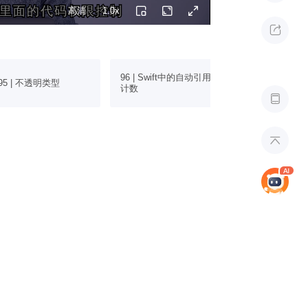
ft里面的代码权限控制
ft里面的代码权限控制
高清
1.0x

96 | Swift中的自动引用
97 | Swift中
95 | 不透明类型
计数
性

