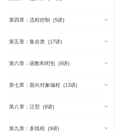
时长 02:51
时长 09:44
03 | Swift版本历史和各版本特性
09 | Swift中的数值类型
17 | 赋值和算数运算符

第四章：流程控制
(5讲)
快览
时长 08:53
时长 13:30
时长 12:52
90 | 如何使用SwiftUI构
91 | 如何用SwiftUI实现
92 | 深入理解Sw
建可复用的组件
动画
实现原理探秘
10 | 如何使用Tuple组合多个值
18 | 在Swift里如何处理算术结果溢出
27 | 如何在Swift里进行循环控制

第五章：集合类
(17讲)
04 | Swift和Objective-C的主要区
时长 13:22
时长 09:54
时长 12:01
别
时长 08:04
11 | 如何在Swift中使用Optional
19 | 为了Optional：合并空值运算符
28 | 更加强大的switch
32 | 在Swift中创建数组的N种方式

第六章：函数和闭包
(9讲)
时长 13:47
时长 13:57
时长 26:32
时长 14:12
05 | swiftc：强大的命令行工具
时长 08:11
12 | Optional实现原理探究
20 | Swift的新宠：区间运算符
29 | 如何在Swift里进行控制转移
33 | 访问和操作数组：遍历和索引
49 | Swift中如何定义和使用函数

第七章：面向对象编程
(13讲)
时长 06:39
时长 17:32
时长 09:41
时长 13:16
时长 16:41
06 | REPL：Swift交互式解释器
时长 07:45
13 | 如何在Swift中创建和初始化字符
21 | 强大的位运算符
30 | 如何使用guard来改善你的条件判
34 | 访问和操作数组：查找操作
50 | 函数的形式参数和返回值
58 | Swift面向对象概述

第八章：泛型
(8讲)
串
断
时长 20:14
时长 19:52
时长 20:22
时长 05:27
07 | Playground：Swift学习的乐园
时长 15:25
时长 19:09
时长 18:31
22 | 位运算符应用举例（1）
35 | 访问和操作数组：添加和删除
51 | 函数类型和内嵌函数
59 | 枚举从此站起来了
71丨泛型的发展历史与泛型的概述

第九章：多线程
(9讲)
14 | Swift字符串的常见操作
31 | Swift中的模式和模式匹配
时长 17:42
时长 19:52
时长 20:28
时长 27:59