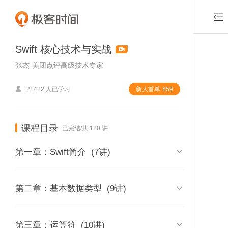

Swift 核心技术与实战
张杰
美团点评高级技术专家

21422 人已学习
新⼈⾸单
¥
59
课程目录
已完结/共 120 讲

第一章：Swift简介
(7讲)
01 | 课程介绍

第二章：基本数据类型
(9讲)
时长 04:11
02 | 内容综述
08 | 如何在Swift中定义常量和变量

第三章：运算符
(10讲)