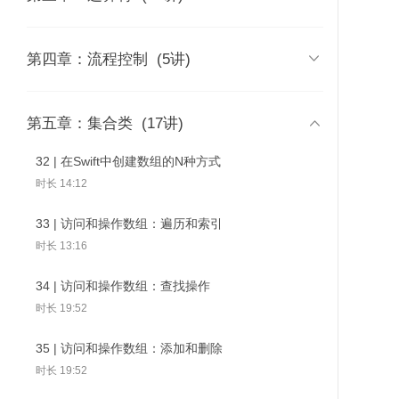
时长 02:51
时长 09:44
03 | Swift版本历史和各版本特性
09 | Swift中的数值类型
17 | 赋值和算数运算符

第四章：流程控制
(5讲)
快览
时长 08:53
时长 13:30
时长 12:52
43丨Set：执行Set计算
44 | 实现自
42丨Set：访问和修改
和判断
法
10 | 如何使用Tuple组合多个值
18 | 在Swift里如何处理算术结果溢出
27 | 如何在Swift里进行循环控制

第五章：集合类
(17讲)
04 | Swift和Objective-C的主要区
时长 13:22
时长 09:54
时长 12:01
别
32 | 在Swift中创建数组的N种方式
时长 08:04
11 | 如何在Swift中使用Optional
19 | 为了Optional：合并空值运算符
28 | 更加强大的switch
时长 14:12
时长 13:47
时长 13:57
时长 26:32
05 | swiftc：强大的命令行工具
33 | 访问和操作数组：遍历和索引
时长 08:11
12 | Optional实现原理探究
20 | Swift的新宠：区间运算符
29 | 如何在Swift里进行控制转移
时长 13:16
时长 06:39
时长 17:32
时长 09:41
06 | REPL：Swift交互式解释器
34 | 访问和操作数组：查找操作
时长 07:45
13 | 如何在Swift中创建和初始化字符
21 | 强大的位运算符
30 | 如何使用guard来改善你的条件判
时长 19:52
串
断
时长 20:14
07 | Playground：Swift学习的乐园
时长 15:25
35 | 访问和操作数组：添加和删除
时长 19:09
时长 18:31
22 | 位运算符应用举例（1）
时长 19:52
14 | Swift字符串的常见操作
31 | Swift中的模式和模式匹配
时长 17:42