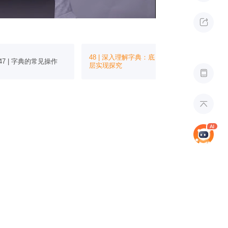

48 | 深入理解字典：底
49 | Swift中
47 | 字典的常见操作
层实现探究
使用函数

