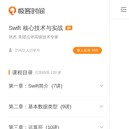

Swift 核心技术与实战
张杰
美团点评高级技术专家

21422 人已学习
新⼈⾸单
¥
59
课程目录
已完结/共 120 讲

第一章：Swift简介
(7讲)
01 | 课程介绍

第二章：基本数据类型
(9讲)
时长 04:11
付费课程，可
02 | 内容综述
08 | 如何在Swift中定义常量和变量

第三章：运算符
(10讲)