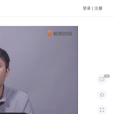
登录
|
注册
1


