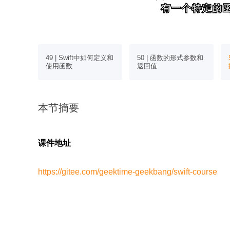
有一个特定的
有一个特定的
解字典：底
49 | Swift中如何定义和
50 | 函数的形式参数和
使用函数
返回值
本节摘要
课件地址
https://gitee.com/geektime-geekbang/swift-course