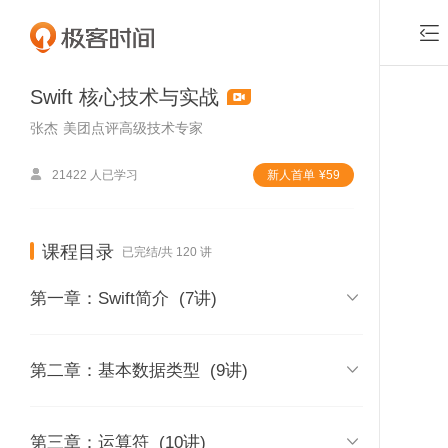

Swift 核心技术与实战
张杰
美团点评高级技术专家

21422 人已学习
新⼈⾸单
¥
59
课程目录
已完结/共 120 讲

第一章：Swift简介
(7讲)
01 | 课程介绍

第二章：基本数据类型
(9讲)
时长 04:11
付费课程，可试看2
02 | 内容综述
08 | 如何在Swift中定义常量和变量

第三章：运算符
(10讲)