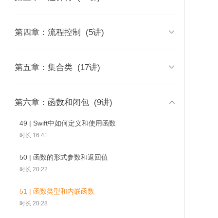
时长 02:51
时长 09:44
03 | Swift版本历史和各版本特性
09 | Swift中的数值类型
17 | 赋值和算数运算符

第四章：流程控制
(5讲)
快览
时长 08:53
时长 13:30
时长 12:52
46 | Dictionary：Swift
48 | 深入理
47 | 字典的常见操作
中的字典类型
层实现探究
10 | 如何使用Tuple组合多个值
18 | 在Swift里如何处理算术结果溢出
27 | 如何在Swift里进行循环控制

第五章：集合类
(17讲)
04 | Swift和Objective-C的主要区
时长 13:22
时长 09:54
时长 12:01
别
时长 08:04
11 | 如何在Swift中使用Optional
19 | 为了Optional：合并空值运算符
28 | 更加强大的switch
32 | 在Swift中创建数组的N种方式

第六章：函数和闭包
(9讲)
时长 13:47
时长 13:57
时长 26:32
时长 14:12
05 | swiftc：强大的命令行工具
49 | Swift中如何定义和使用函数
时长 08:11
12 | Optional实现原理探究
20 | Swift的新宠：区间运算符
29 | 如何在Swift里进行控制转移
33 | 访问和操作数组：遍历和索引
时长 16:41
时长 06:39
时长 17:32
时长 09:41
时长 13:16
06 | REPL：Swift交互式解释器
50 | 函数的形式参数和返回值
时长 07:45
13 | 如何在Swift中创建和初始化字符
21 | 强大的位运算符
30 | 如何使用guard来改善你的条件判
34 | 访问和操作数组：查找操作
时长 20:22
串
断
时长 20:14
时长 19:52
07 | Playground：Swift学习的乐园
时长 15:25
时长 19:09
51 | 函数类型和内嵌函数
时长 18:31
22 | 位运算符应用举例（1）
35 | 访问和操作数组：添加和删除
时长 20:28
14 | Swift字符串的常见操作
31 | Swift中的模式和模式匹配
时长 17:42
时长 19:52