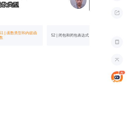
函数类型
函数类型

51 | 函数类型和内嵌函
52 | 闭包和闭包表达式
53 | 闭包捕获值
数

