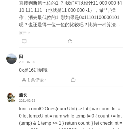
直接判断第七位的1 ？ 我们可以设计11 000 000 和
10 111 111 （也就是11 000 000 -1），做“与”操
作，消去最低位的1. 那如果是0x11101100000101
呢？也还是得一位一位的比较吧？比第一种算法的
复杂度也没少吧
展开



阳
2021-07-05
0x是16进制哦
共 1 条评论

船长
2021-02-23
func conutOfOnes(num:UInt) -> Int { var count:Int =
0 let temp:UInt = num while temp != 0 { count += Int
(temp) & 1 temp >> 1 } return count; } let check:Int =