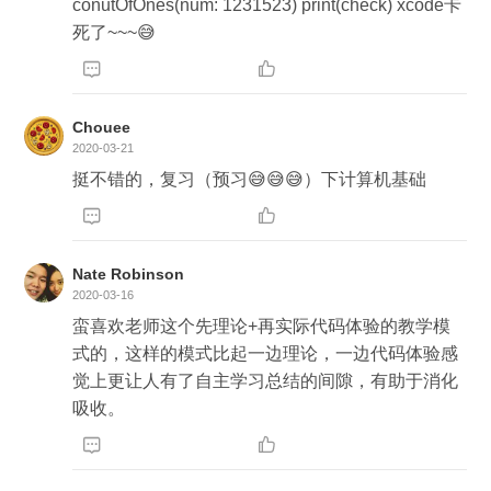
conutOfOnes(num: 1231523) print(check) xcode卡
死了~~~😅


Chouee
2020-03-21
挺不错的，复习（预习😅😅😅）下计算机基础


Nate Robinson
2020-03-16
蛮喜欢老师这个先理论+再实际代码体验的教学模
式的，这样的模式比起一边理论，一边代码体验感
觉上更让人有了自主学习总结的间隙，有助于消化
吸收。

