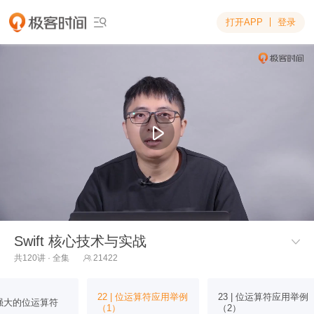
打开APP
登录

Swift 核心技术与实战

共120讲 · 全集
21422

22 | 位运算符应用举例
23 | 位运算符应用举例
| 强大的位运算符
（1）
（2）