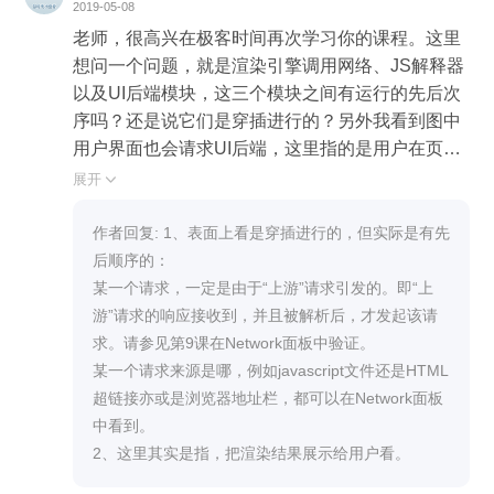
aling factor: -1 (unknown)] Checksum: 0x7872 [unv
2019-05-08
erified] [Checksum Status: Unverified] Urgent point
老师，很高兴在极客时间再次学习你的课程。这里
er: 0 Options: (12 bytes), No-Operation (NOP), No-
想问一个问题，就是渲染引擎调用网络、JS解释器
Operation (NOP), Timestamps [SEQ/ACK analysis]
以及UI后端模块，这三个模块之间有运行的先后次
[Timestamps] TCP payload (318 bytes) Hypertext T
序吗？还是说它们是穿插进行的？另外我看到图中

ransfer Protocol GET /_aliases HTTP/1.1\r\n Host:
用户界面也会请求UI后端，这里指的是用户在页面
10.65.1.151:9222\r\n Connection: keep-alive\r\n Ac
上的操作会触发 UI后端模块的响应？谢谢老师
展开

cept: application/json, text/javascript, */*; q=0.01\r\n
User-Agent: Mozilla/5.0 (Windows NT 6.1; WOW6
作者回复: 1、表面上看是穿插进行的，但实际是有先
4) AppleWebKit/537.36 (KHTML, like Gecko) Chro
后顺序的：

me/66.0.3359.139 Safari/537.36\r\n Accept-Encodi
某一个请求，一定是由于“上游”请求引发的。即“上
ng: gzip, deflate\r\n Accept-Language: zh-CN,zh;q
游”请求的响应接收到，并且被解析后，才发起该请
=0.9\r\n \r\n [Full request URI: http://10.65.1.151:92
求。请参见第9课在Network面板中验证。

22/_aliases] [HTTP request 1/9] [Response in fram
某一个请求来源是哪，例如javascript文件还是HTML
e: 55] [Next request in frame: 176] 上面tcp报文的se
超链接亦或是浏览器地址栏，都可以在Network面板
q=1,应该是客户端和服务端的第一次握手，但是怎
中看到。

么可以携带http数据呢，这点真有点想不通，按道
2、这里其实是指，把渲染结果展示给用户看。
理三次握手中，最起码前两次握手不能携带应用层