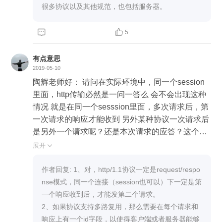
很多协议以及其他规范，也包括服务器。


5
有点意思
2019-05-10
陶辉老师好： 请问在实际环境中，同一个session
里面，http传输必然是一问一答么 会不会出现这种
情况 就是在同一个sesssion里面，多次请求后，第
一次请求的响应才能收到 另外某种协议一次请求后
是另外一个请求呢？还是本次请求的应答？这个是
由什么决定的
展开

作者回复: 1、对，http/1.1协议一定是request/respo
nse模式，同一个连接（session也可以）下一定是第
一个响应收到后，才能发第二个请求。

2、如果协议支持多路复用，那么需要在每个请求和
响应上有一个id字段，以使得客户端或者服务器能够