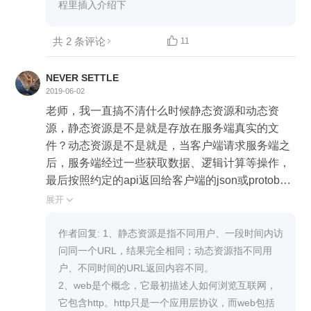
程里插入介绍下
共 2 条评论

11
NEVER SETTLE
2019-06-02
老师，我一直搞不清什么时候静态资源和动态资
源，静态资源是不是就是存放在服务端真实的文
件？动态资源是不是就是，当客户端请求服务端之
后，服务端经过一些获取数据、逻辑计算等操作，
最后按照约定的api返回给客户端的json或protobuf
等信息。 第二个问题是和概念相关的，通常说的w
展开

eb是不是就是web服务器？web和http有什么联系？
感觉自己晕晕的，老是搞不明白。
作者回复: 1、静态资源是指不同用户、一段时间内访
问同一个URL，结果完全相同；动态资源指不同用
户、不同时间的URL返回内容不同。

2、web是个概念，它最初描述人如何浏览互联网，
它包含http。http只是一个应用层协议，而web包括