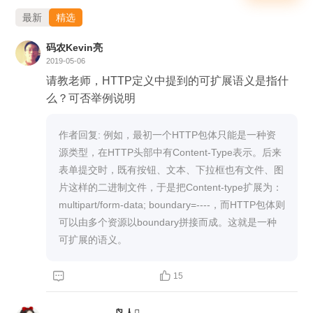
最新
精选
课程相关资料下载地址
码农Kevin亮
https://gitee.com/geektime-geekbang/geektime-
2019-05-06
webprotocol
请教老师，HTTP定义中提到的可扩展语义是指什
么？可否举例说明
推荐书籍
作者回复: 例如，最初一个HTTP包体只能是一种资
源类型，在HTTP头部中有Content-Type表示。后来
《HTTPS 权威指南》
表单提交时，既有按钮、文本、下拉框也有文件、图
《TCP/IP 协议详解》
片这样的二进制文件，于是把Content-type扩展为：
multipart/form-data; boundary=----，而HTTP包体则
可以由多个资源以boundary拼接而成。这就是一种


15