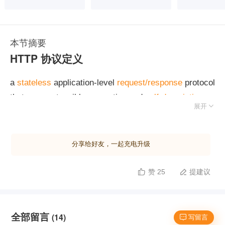
本节摘要
HTTP 协议定义
a
stateless
application-level
request/response
protocol
that uses extensible semantics and
self-descriptive

展开
message payloads for flexible interaction with
network-based
hypertext information
system.
分享给好友，一起充电升级
一种
无状态的
、应用层的、
以请求 / 应答
方式运行的协
议，它使用可扩展的语义和
自描述
消息格式，与基于网
赞 25
提建议


络的
超文本信息
系统灵活地互动。
参考链接：
全部留言
https://tools.ietf.org/html/rfc7230
(14)
 写留言