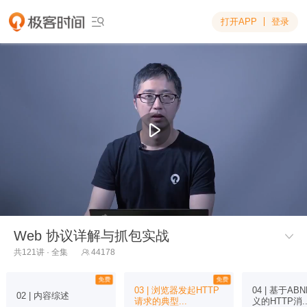
打开APP
登录

Web 协议详解与抓包实战

共121讲 · 全集
44178

免费
免费
03 | 浏览器发起HTTP
04 | 基于A
02 | 内容综述
请求的典型...
义的HTTP消..