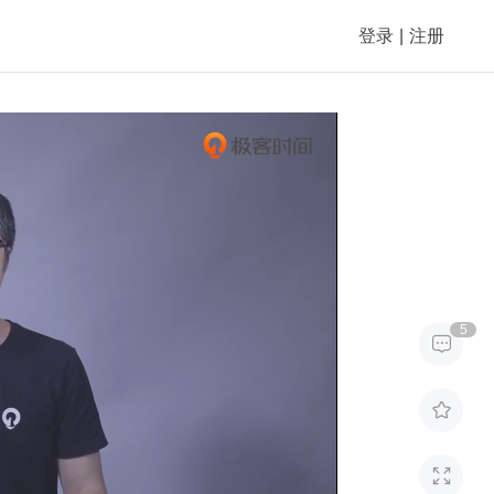
登录
|
注册
5


