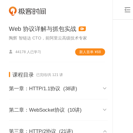

Web 协议详解与抓包实战
陶辉
智链达 CTO，前阿里云高级技术专家

44178 人已学习
新⼈⾸单
¥
68
课程目录
已完结/共 121 讲

第一章：HTTP/1.1协议
(38讲)
01 | 课程介绍

第二章：WebSocket协议
(10讲)
时长 05:53
付费课程，可
02 | 内容综述
39 | Wireshark的捕获过滤器

第三章：HTTP/2协议
(21讲)