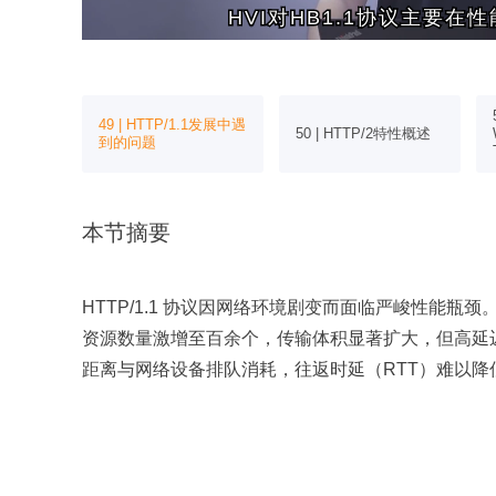
HVI对HB1.1协议主要
HVI对HB1.1协议主要
49 | HTTP/1.1发展中遇
会话
50 | HTTP/2特性概述
到的问题
本节摘要
HTTP/1.1 协议因网络环境剧变而面临严峻性能
资源数量激增至百余个，传输体积显著扩大，但高延
距离与网络设备排队消耗，往返时延（RTT）难以降低，直接
陷在于：浏览器并发连接数有限（如 Chrome 限 6 
行机制，必须等待前次响应返回才能发送新请求，导
网络”特征。此外，无状态架构迫使每个请求重复携带完
成冗余传输。 为规避上述限制，业界曾采用图片合并（Sprite）、资源内联（Inlining）、代码打