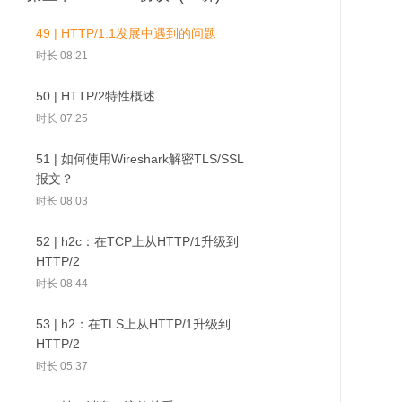
时长 06:57
时长 11:25
49 | HTTP/1.1发展中遇到的问题
03 | 浏览器发起HTTP请求的典
40 | Wireshark的显示过滤器
时长 08:21
型场景
时长 09:25
时长 07:31
50 | HTTP/2特性概述
46 | 掩码及其所针对的
47 | 如何保持会话心跳
48 | 如何关闭
代理污染攻击
41 | Websocket解决什么问题
时长 07:25
04 | 基于ABNF语义定义的HTTP
时长 09:01
消息格式
51 | 如何使用Wireshark解密TLS/SSL
时长 14:53
报文？
42 | Websocket的约束
时长 08:03
时长 06:32
05 | 网络为什么要分层：OSI模
型与TCP/IP模型
52 | h2c：在TCP上从HTTP/1升级到
43 | WebSocket协议格式
时长 10:32
HTTP/2
时长 06:06
时长 08:44
06 | HTTP解决了什么问题？
44 | 如何从HTTP升级到WebSocket
时长 09:34
53 | h2：在TLS上从HTTP/1升级到
时长 07:29
HTTP/2
07 | 评估Web架构的七大关键属性
时长 05:37
45 | 传递消息时的编码格式
时长 12:20
时长 09:29