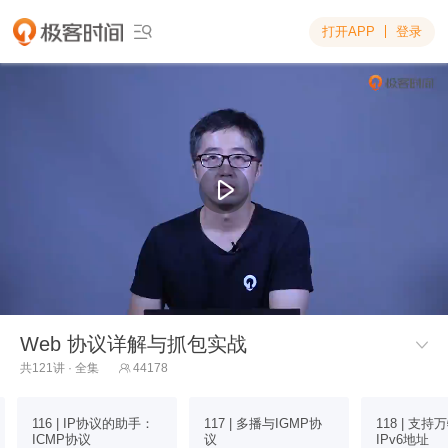
打开APP
登录

Web 协议详解与抓包实战

共121讲 · 全集
44178

116 | IP协议的助手：
117 | 多播与IGMP协
118 | 支
ICMP协议
议
IPv6地址