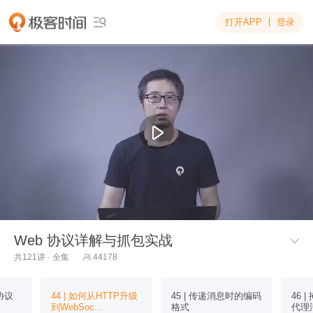
打开APP
登录

Web 协议详解与抓包实战

共121讲 · 全集
44178

t协议
44 | 如何从HTTP升级
45 | 传递消息时的编码
46 
到WebSoc...
格式
代理污