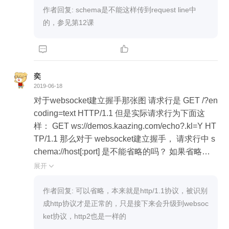
作者回复: schema是不能这样传到request line中
的，参见第12课


奕
2019-06-18
对于websocket建立握手那张图 请求行是 GET /?en
coding=text HTTP/1.1 但是实际请求行为下面这
样： GET ws://demos.kaazing.com/echo?.kl=Y HT
TP/1.1 那么对于 websocket建立握手， 请求行中 s

chema://host[:port] 是不能省略的吗？ 如果省略会
被识别成 http 协议吗？
展开

作者回复: 可以省略，本来就是http/1.1协议，被识别
成http协议才是正常的，只是接下来会升级到websoc
ket协议，http2也是一样的