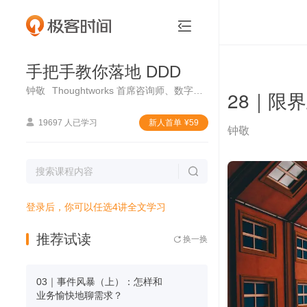
手把手教你落地 DDD


手把手教你落地 DDD
钟敬
Thoughtworks 首席咨询师、数字化转型与运营团队 DDD 负责人
28｜限

19697 人已学习
新⼈⾸单
¥
59
钟敬

登录后，你可以任选4讲全文学习
推荐试读
换一换

03｜事件风暴（上）：怎样和
业务愉快地聊需求？