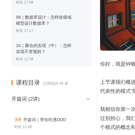
时长 17:08
08｜数据库设计：怎样按领域
模型设计数据库？
时长 17:17
16｜聚合的实现（中）：怎样
实现不变规则？
时长 12:39
你好，我是钟
课程目录
上节课我们概述
已完结/共 45 讲
代表性的模式“

开篇词 (2讲)
我相信你第一
过别担心，我
开篇词｜带你吃透DDD
个模式的概念
时长 12:48