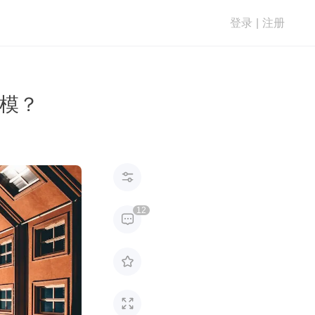
登录
|
注册
建模？

12


