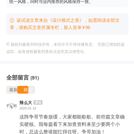
统一风格，同时与业内推荐的风格保持一致。
该试读文章来自《设计模式之美》，如需阅读全部文

章，请购买文章所属专栏
，新⼈⾸单
¥
98
©
版权归极客邦科技所有，未经许可不得传播售卖。 页面已增加防盗
追踪，如有侵权极客邦将依法追究其法律责任。
全部留言
(91)
最新
精选
辣么大
置顶
2020-01-15
这阵争哥节奏放缓，大家都能歇歇。前些篇文章确
实硬核。我每篇看下来加查资料来至少要两个小
时，总这么整谁能扛得住呀。争哥加油！