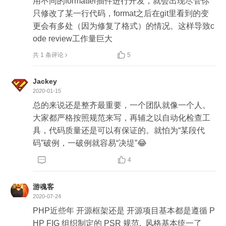
用不同的formatter插件进行开发，就会出现尽管你
只修改了某一行代码，format之后在git里看到的变
更会有多处（因为修复了格式）的情况。这样导致c
ode review工作量巨大

共 1 条评论
5
Jackey
2020-01-15
总的来说还是整齐最重要，一个团队就像一个人。
大家都严格按照规范来写，再辅之以自动化检查工
具，代码质量还是可以有保证的。就怕为“某段代
码”破例，一破例就容易“决堤”😂


4
游魂客
2020-07-24
PHP近些年 开源框架还是 开源项目基本都是遵循 P
HP FIG 组织制定的 PSR 规范.  风格基本统一了
