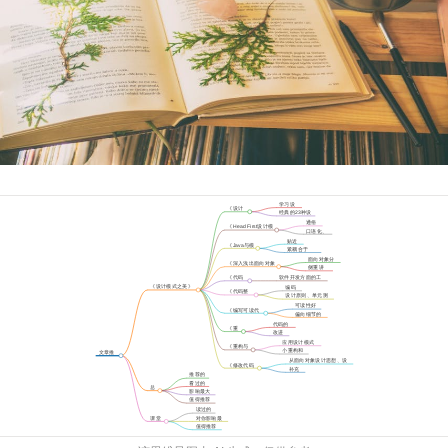
学习设
《设计
计模式
经典的23种设
模式》
计模式
通俗
《Head First设计模
易懂
口语化、
式》
场景化
贴近
《Java与模
实战
紧耦合于
式》
Java语言
面向对象分
《深入浅出面向对象
析和设计
侧重讲
分析与设计》
UML
《代码
软件开发方面的工
大全》
具类百科全书
《设计模式之美》
编码
《代码整
专栏推荐书单
规范
设计原则、单元测
洁之道》
试、并发编程
可读性好
《编写可读代
的代码
偏向细节的
码的艺术》
编码规范
代码的
《重
坏味道
改进
构》
方法
应用设计模式
《重构与
来重构代码
小重构和
文章推
模式》
大重构
荐书单
从面向对象设计思想、设
《修改代码
计原则上来讲重构
补充
的艺术》
推荐的
书籍
书籍
看过的
总
书籍
影响最大
结
的书籍
值得推荐
的书籍
读过的
书籍
课堂
对你影响最
讨论
大的书籍
值得推荐
的书籍