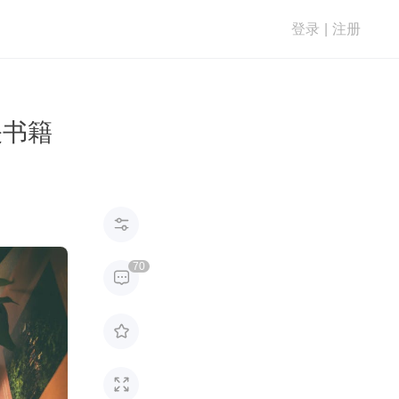
登录
|
注册
关书籍

70


