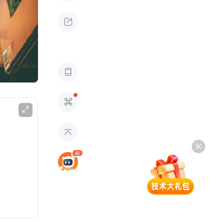




