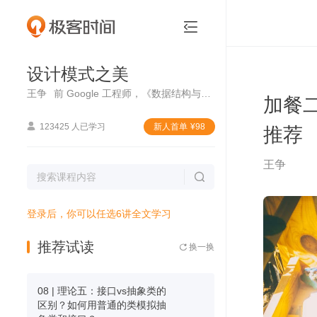
设计模式之美


设计模式之美
王争
前 Google 工程师，《数据结构与算法之美》专栏作者
加餐
推荐

123425 人已学习
新⼈⾸单
¥
98
王争

登录后，你可以任选6讲全文学习
推荐试读
换一换

08 | 理论五：接口vs抽象类的
区别？如何用普通的类模拟抽