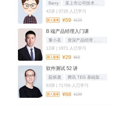
Barry
某上市公司技术研发总监
42讲 | 3725 人已学习
¥59
¥129
B 端产品经理入门课
董小圣
资深产品经理，前海航产品总监、前中国移动产品负责人
12讲 | 1971 人已学习
¥29
¥68
软件测试 52 讲
茹炳晟
腾讯 TEG 基础架构部 T4 级专家
63讲 | 71706 人已学习
¥68
¥199