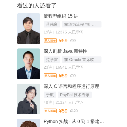
看过的人还看了
流程型组织 15 讲
蒋伟良
前华为流程与组织变革专家，辅导过 300 家中小企业成功变革
19讲 | 12375 人已学习
¥59
¥99
深入剖析 Java 新特性
范学雷
前 Oracle 首席软件工程师，Java SE 安全组成员，OpenJDK 评审成员
23讲 | 16541 人已学习
¥59
¥99
深入 C 语言和程序运行原理
于航
PayPal 技术专家
49讲 | 21124 人已学习
¥59
¥129
Python 实战 · 从 0 到 1 搭建直播视频平台