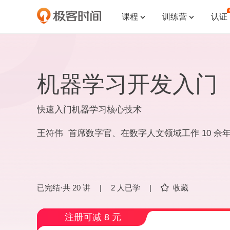
课程
训练营
认证


机器学习开发入门
快速入门机器学习核心技术
王符伟 首席数字官、在数字人文领域工作 10 余
已完结·共 20 讲
|
2 人已学
|
收藏
注册可减 8 元