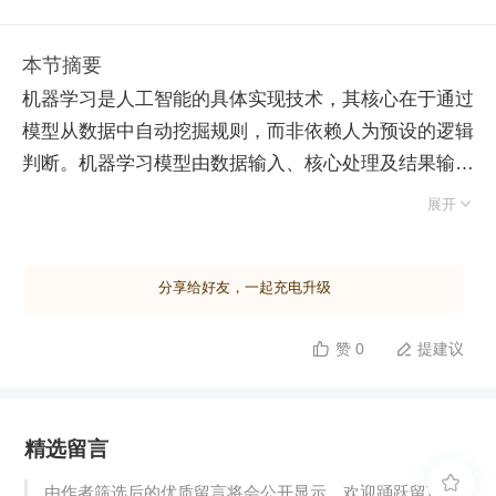
本节摘要
机器学习是人工智能的具体实现技术，其核心在于通过
模型从数据中自动挖掘规则，而非依赖人为预设的逻辑
判断。机器学习模型由数据输入、核心处理及结果输出
三部分构成，本质上类似于数学函数，但其处理行为由

展开
特定算法规则约束。根据任务差异，机器学习分为监督
学习、无监督学习和强化学习三类：监督学习依赖标准
分享给好友，一起充电升级
答案进行验证，是课程重点；无监督学习无参照答案，
常用于数据分析；强化学习则通过与环境交互获取奖励
赞 0
提建议


反馈来优化行为。 数据是机器学习的基石，其质量取
决于数量规模与样本多样性，直接决定模型的识别精
度。在术语上，传统数据表中的“记录”对应机器学习中
精选留言
的“样本”，“属性”则称为“特征”。面对海量数据处理需
求，硬件架构采用 CPU 与 GPU 协同模式：CPU 擅长

由作者筛选后的优质留言将会公开显示，欢迎踊跃留言。