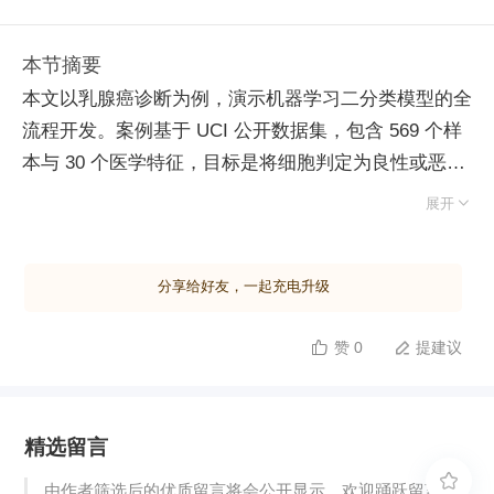
本节摘要
本文以乳腺癌诊断为例，演示机器学习二分类模型的全
流程开发。案例基于 UCI 公开数据集，包含 569 个样
本与 30 个医学特征，目标是将细胞判定为良性或恶
性。 开发遵循九大标准步骤：首先读取数据，利用

展开
Scikit-learn 专用接口加载并转换为 DataFrame 格式；
其次确认数据，通过统计分析与散点图可视化，发现恶
分享给好友，一起充电升级
性肿瘤细胞半径通常更大；接着进行预处理，选取关键
特征实现降维；随后分割数据，按 7:3 比例划分训练集
赞 0
提建议


与测试集，并设定随机种子确保结果可复现。 算法选
择逻辑回归模型，调用 fit 函数完成训练，再对测试集
进行预测。评估阶段使用测试数据计算准确率，初始结
精选留言
果为 87.72%。为防止过拟合，严禁使用训练数据进行
评估。最后进入调优环节，通过重新洗牌打乱数据分布

由作者筛选后的优质留言将会公开显示，欢迎踊跃留言。