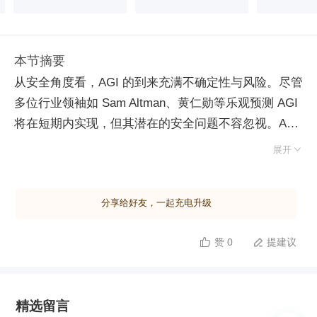
本节摘要
从安全角度看，AGI 的到来充满不确定性与风险。尽管
多位行业领袖如 Sam Altman、黄仁勋等乐观预测 AGI
将在短期内实现，但其潜在的安全问题不容忽视。AGI
可能带来的超级智能将对社会产生巨大影响，甚至可能

展开
导致人类灭绝。当前的 AI 模型如 Sora 在处理复杂场
景时仍存在幻觉问题，这些幻觉在安全领域被视为漏
分享给好友，一起充电升级
洞。GPT-4 等大模型虽然通过了图灵测试，但在实际
应用中容易被绕过，且其安全团队缺乏经验，导致安全
赞 0
提建议


问题难以解决。OpenAI 的安全状况堪比 90 年代的
Windows 系统，漏洞频发且无收敛趋势。此外，商业
公司和国家之间的合作在 AGI 安全上可能难以达成共
精选留言
识，因为 AGI 的实现意味着巨大的经济和军事优势。