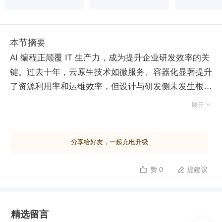
本节摘要
AI 编程正颠覆 IT 生产力，成为提升企业研发效率的关
键。过去十年，云原生技术如微服务、容器化显著提升
了资源利用率和运维效率，但设计与研发侧未发生根本
性变化，程序员产能不足成为瓶颈。大模型技术的出现

展开
为解决这一问题提供了契机。阿里云推出的通义灵码基
于大模型实现智能编码助手，支持多种编程语言及主流
分享给好友，一起充电升级
IDE，旨在将开发者编码效率提升 100%，企业研发效
率提升 50%。该产品通过毫秒级响应、恰到好处的生
赞 0
提建议


成时机等优势，大幅提高代码质量和开发速度。此外，
多智能体协同模式正在探索中，未来有望实现 AI 程序
员自主完成复杂任务，进一步解放人类程序员，使其专
精选留言
注于更具创造性的工作中。尽管 AI 编程展现出巨大潜