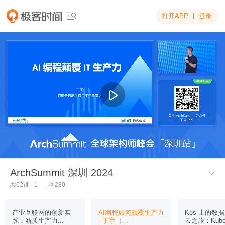
打开APP
登录

ArchSummit 深圳 2024

共62讲 · 1
280

产业互联网的创新实
AI编程如何颠覆生产力
K8s 上的数
践：新质生产力...
- 丁宇（...
云之旅：KubeB