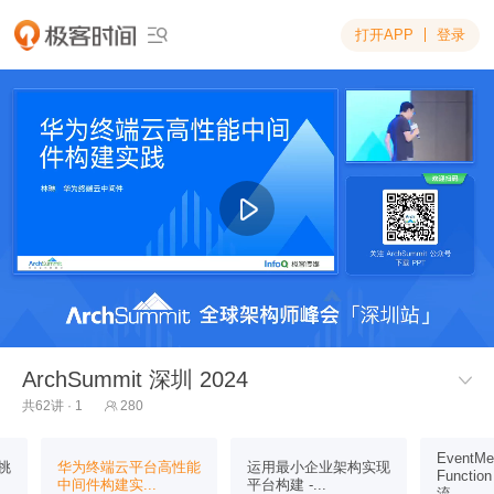
打开APP
登录

ArchSummit 深圳 2024

共62讲 · 1
280

EventMe
挑
华为终端云平台高性能
运用最小企业架构实现
Funct
中间件构建实...
平台构建 -...
流...