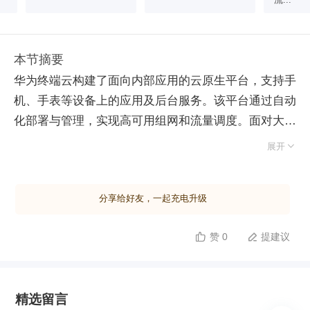
本节摘要
华为终端云构建了面向内部应用的云原生平台，支持手
机、手表等设备上的应用及后台服务。该平台通过自动
化部署与管理，实现高可用组网和流量调度。面对大流
量场景，华为面临两大挑战：一是 Redis 单线程处理

展开
复杂命令时 CPU 利用率低且维护成本高；二是内存持
久化导致内存利用率不高。为解决这些问题，华为自研
分享给好友，一起充电升级
DCS 缓存系统，采用多线程模型提高 CPU 利用率，并
通过渐进式扫描优化内存持久化。此外，华为还开发了
赞 0
提建议


分布式消息队列，实现计算存储分离和服务无感知切
换，提升资源利用率和容灾能力。未来，华为计划通过
RDMA 技术实现内存池化，并利用 AI 进行中间件故障
精选留言
自动诊断。