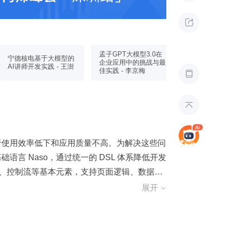

孟子GPT大模型3.0在
AI是协作者
宁德核电基于大模型的
企业应用中的挑战与最
者——探讨A
AI讲师开发实践 - 王澍
佳实践 - 李京梅
开发 - Scott 


在于使用效率低下和应用质量不高。为解决这些问
基础语言 Naso，通过统一的 DSL 体系降低开发
态类型、控制流等基本元素，支持页面逻辑、数据定
务，利用 few shot 方法优化大模型生成
展开

索技术。同时，建立 TPF 理念指导产品迭代，确
关、prompt 管理及指标度量系统，提升整体
 DSL 才能发挥最大价值，而低门槛 AI 能力调