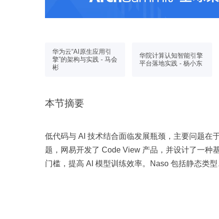
华为云“AI原生应用引
的工业质检
华院计算认知智能引擎
擎”的架构与实践 - 马会
刚
平台落地实践 - 杨小东
彬
本节摘要
低代码与 AI 技术结合面临发展瓶颈，主要问题
题，网易开发了 Code View 产品，并设计了一种
门槛，提高 AI 模型训练效率。Naso 包括静
义等多个领域。此外，引入多智能体协同机制处理复杂任
效果。针对超 token 问题，采用向量化存储和检
保技术与需求匹配。工程化方面，构建了 AI 服务网
效能。总结而言，AIGC 和 GPT 需结合良好设计的