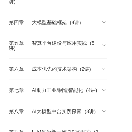
讲)
成功实践 - Scott Shaw
叶彬
时长 50:56
时长 46:11
腾讯文档C2B业务可观测性与智能告

第四章 ｜ 大模型基础框架
(4讲)
AI编程如何颠覆生产力 - 丁宇（叔同）
爆发式增长业务的高可用架构优化之
警探索与实践 - 张瀚元
路 - 邓学祥
时长 32:18
企业全层级决策管理智
智能算法在供应链优化
大模型时代
时长 24:55
能优化平台助力企业降
时长 43:54
中的应用 - 苏冠
方法论 - 王
本增效增收 - 蒙绎泽 博
第五章 ｜ 智算平台建设与应用实践
微众银行大模型助效研发实践——AI
(5
K8s 上的数据库私有云之旅：

士
讲)
阿里云可观测智能化探索与实践 - 陈
为主角、人为助手的协作模式 - 黄叶
KubeBlocks 架构设计与实践分享 - 曹
RTC 场景下高可用云边通信实践 - 游
昆仪 博士
飞
伟
望秋
时长 31:48
时长 37:33
时长 31:36
时长 53:48
大模型时代的AI能力工程化 - 肖然

第六章 ｜ 成本优先的技术架构
(2讲)
字节跳动观测诊断的智能化演进 - 孔
时长 34:51
超大规模LLM模型在PAI平台的最佳实
产业互联网的创新实践：新质生产力
基于分布式云计算节点搭建超低延迟
罗星
践 - 李永
塑造科技的顺丰 - 耿艳坤
边缘网络应用 - 李岳霖
大规模智算集群的管理与性能调优实
降本九成，提效十倍：统一资源池理

第七章 ｜ AI助力工业/制造智能化
(4讲)
时长 40:00
时长 42:08
时长 41:33
时长 41:06
践 - 黄坚
念重塑CLS规模红利 - 林兆祥
全链路监控在根因分析和业务监控中
时长 30:41
超大规模AI训练使能优化实践 - 赵英俊
时长 43:59
大模型时代深度学习平台的挑战和机
高弹性、高性能SMS网关——突变流
的应用 - 何碧宏
遇 - 于佃海
数智化技术如何助力大型离散制造企

第八章 ｜ AI大模型中台实践探索
(3讲)
量应对实战 - 张松然
时长 42:19
GPU 容器虚拟化，最大化释放 AI 算
Shopee海量商品系统的治理挑战和应
时长 39:02
业转型升级 李延顺 / 江侊紘
时长 49:48
时长 47:51
力 - 乐金明
对之策 - 张俊杰
飞桨深度学习平台技术创新之路 - 胡
时长 41:29
时长 36:53
晓光
时长 37:15
华为云“AI原生应用引擎”的架构与实践