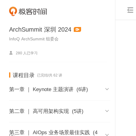

ArchSummit 深圳 2024
InfoQ
ArchSummit 组委会

280 人已学习
课程目录
已完结/共 62 讲

第一章 ｜ Keynote 主题演讲
(6讲)
AI 时代，架构先行 - 赵钰莹

第二章 ｜ 高可用架构实现
(5讲)
时长 10:50
付费课程
经验传递——内部技术团队工程平台
第三章 ｜ AIOps 业务场景最佳实践
弹性可伸缩海量工作流引擎建设实践 -
(4
