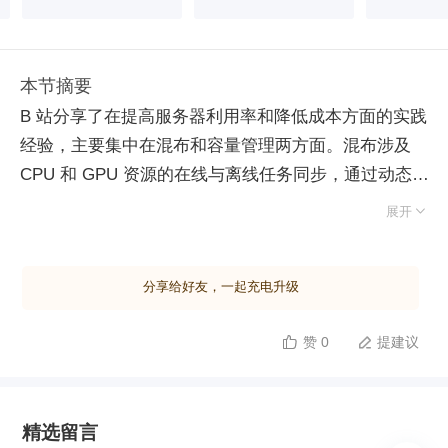
本节摘要
B 站分享了在提高服务器利用率和降低成本方面的实践
经验，主要集中在混布和容量管理两方面。混布涉及
CPU 和 GPU 资源的在线与离线任务同步，通过动态
调度和隔离技术确保在线业务不受影响。针对视频编解

展开
码等高负载任务，采用 K8S 原生调度器和 Foco 调度
器结合的方式，优化端到端调度性能。内存、网络和磁
分享给好友，一起充电升级
盘资源通过内核参数调整和流量控制机制实现隔离。引
入潮汐整机混布方案，利用业务波峰波谷特性进行资源
赞 0
提建议


错峰使用，减少对在线业务的影响。GPU 共享调度通
过开源驱动和内核修改实现细粒度算力分配。容量管理
方面，通过 VPA 自动调整服务规格，HPA 支持弹性伸
精选留言
缩，并实现策略优先级管理和预判功能。未来计划包括